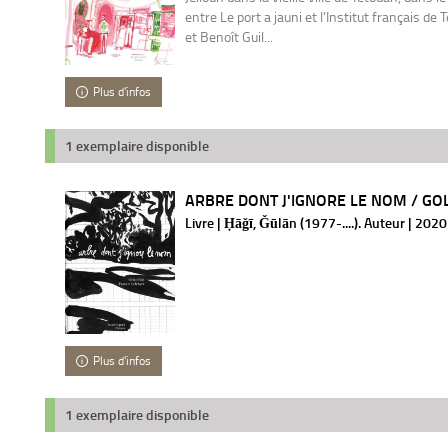
entre Le port a jauni et l’Institut français 
et Benoît Guil...
Plus d'infos
1 exemplaire disponible
ARBRE DONT J'IGNORE LE NOM / GO
Livre | Ḥāǧī, Ǧūlān (1977-....). Auteur | 2020
Plus d'infos
1 exemplaire disponible