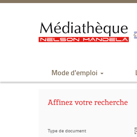
Aller
Aller
Aller
au
au
à
menu
contenu
la
recherche
Mode d'emploi
Affinez votre recherche
Type de document