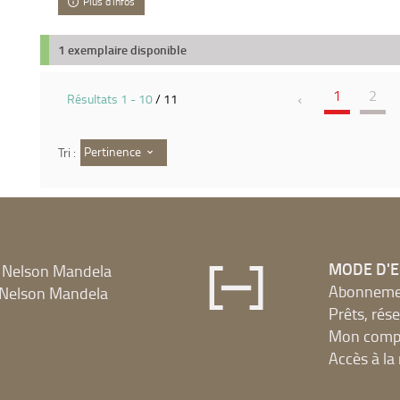
Plus d'infos
1 exemplaire disponible
1
2
Résultats
1
-
10
/ 11
Pertinence
Tri :
MODE D'
 Nelson Mandela
Abonnement
Nelson Mandela
Prêts, rés
Mon compt
Accès à l