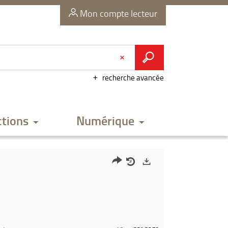
Mon compte lecteur
recherche avancée
ctions
Numérique
Partager
Historique
Exports
l'URL
de
de
vos
la
recherches