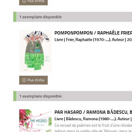
Plus d'infos
1 exemplaire disponible
POMPONPOMPON / RAPHAËLE FRIE
Livre | Frier, Raphaële (1970-....). Auteur | 2
Plus d'infos
1 exemplaire disponible
PAR HASARD / RAMONA BĂDESCU, B
Livre | Bădescu, Ramona (1980-....). Auteur 
Ce recueil de poèmes est le fruit d’une résid
Jelloun dans la vieille ville de Tétouan, dans l