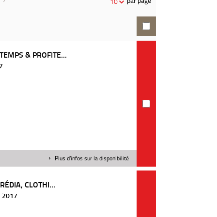
par page
10
recherche
EMPS & PROFITE...
17
Plus d'infos sur la disponibilité
ÉDIA, CLOTHI...
 | 2017