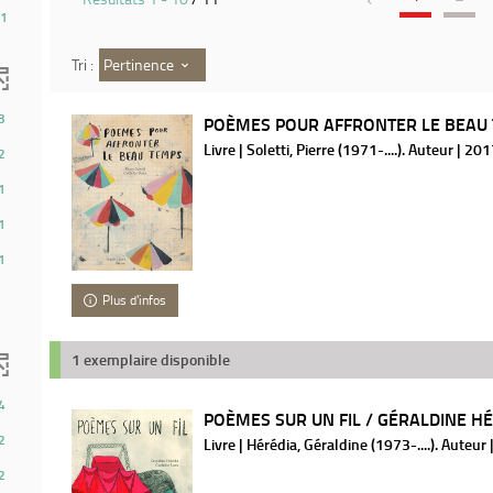
1
Pertinence
Tri :
3
POÈMES POUR AFFRONTER LE BEAU T
Livre | Soletti, Pierre (1971-....). Auteur | 20
2
1
1
1
Plus d'infos
1 exemplaire disponible
4
POÈMES SUR UN FIL / GÉRALDINE HÉR
2
Livre | Hérédia, Géraldine (1973-....). Auteur
2