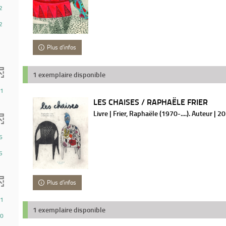
2
2
Plus d'infos
1 exemplaire disponible
1
LES CHAISES / RAPHAËLE FRIER
Livre | Frier, Raphaële (1970-....). Auteur | 2
6
5
Plus d'infos
1
1 exemplaire disponible
0