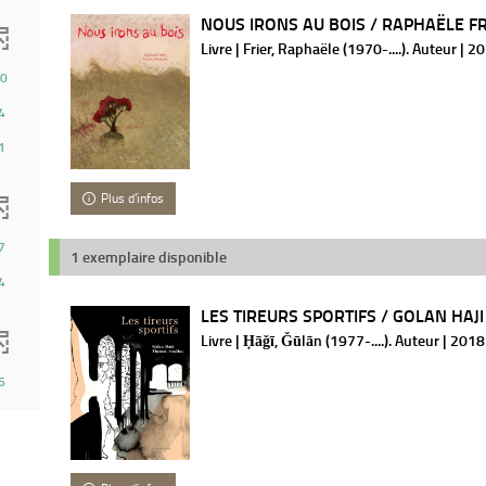
NOUS IRONS AU BOIS / RAPHAËLE FR
Livre | Frier, Raphaële (1970-....). Auteur | 2
0
4
1
Plus d'infos
7
1 exemplaire disponible
4
LES TIREURS SPORTIFS / GOLAN HAJI
Livre | Ḥāǧī, Ǧūlān (1977-....). Auteur | 2018
6