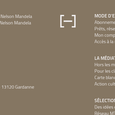
MODE D'
 Nelson Mandela
Abonnement
Nelson Mandela
Prêts, rés
Mon compt
Accès à l
LA MÉDIA
Hors les m
Pour les c
Carte blan
Action cult
e 13120 Gardanne
SÉLECTIO
Des idées 
Réseau 