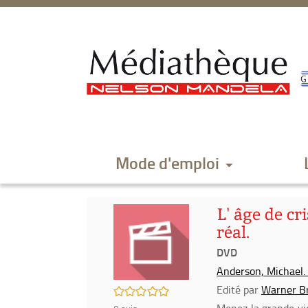
Aller
Aller
Aller
au
au
à
menu
contenu
la
recherche
Mode d'emploi
L' âge de cr
réal.
DVD
Anderson, Michael.
Edité par
Warner Br
/5