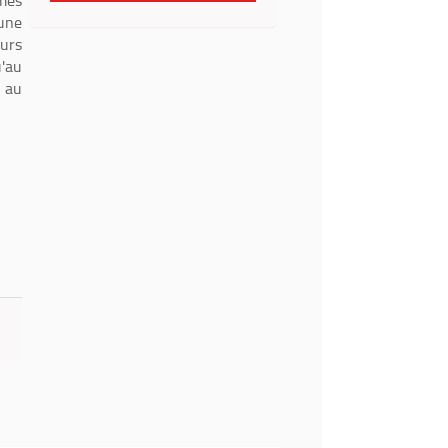
mmes
une
eurs
u'au
 au