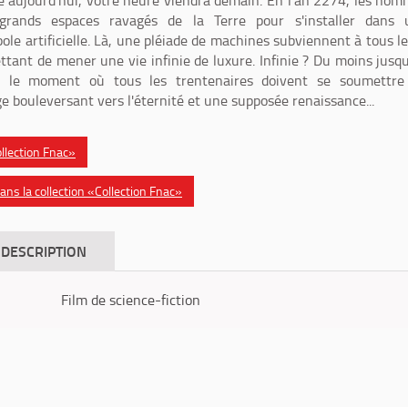
e aujourd'hui, votre heure viendra demain. En l'an 2274, les ho
grands espaces ravagés de la Terre pour s'installer dans 
le artificielle. Là, une pléiade de machines subviennent à tous l
ttant de mener une vie infinie de luxure. Infinie ? Du moins jusq
st le moment où tous les trentenaires doivent se soumettre
e bouleversant vers l'éternité et une supposée renaissance...
ollection Fnac»
ns la collection «Collection Fnac»
DESCRIPTION
Film de science-fiction