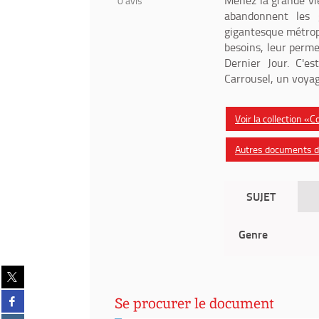
Menez la grande vi
0
avis
abandonnent les 
gigantesque métropo
besoins, leur perme
Dernier Jour. C'e
Carrousel, un voyag
Voir la collection «C
Autres documents da
SUJET
Genre
Partager
sur
Partager
twitter
Se procurer le document
sur
(Nouvelle