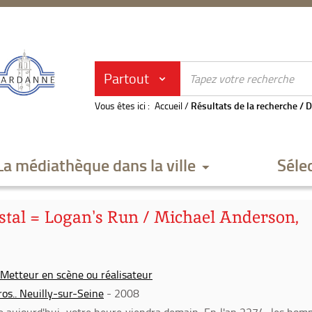
Partout
Vous êtes ici :
Accueil
/
Résultats de la recherche
/
D
La médiathèque dans la ville
Séle
istal = Logan's Run / Michael Anderson,
 Metteur en scène ou réalisateur
os.. Neuilly-sur-Seine
- 2008