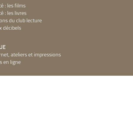
é : les films
é : les livres
ions du club lecture
x décibels
UE
net, ateliers et impressions
 en ligne
t espaces publics numériques