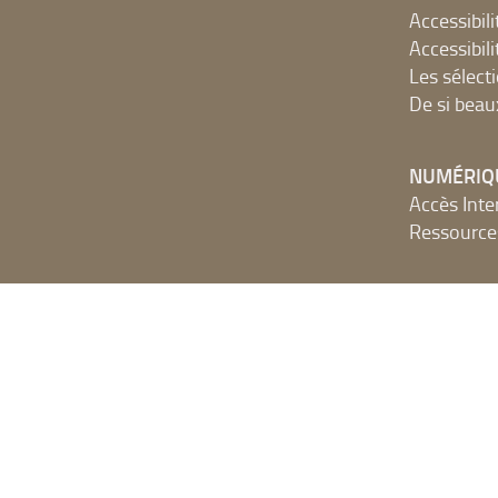
Accessibilit
Accessibilit
Les sélect
De si beau
NUMÉRIQ
Accès Inter
Ressources
Portails e
SYRACUSE
Propulsé par
Archimed
- Gestion documentaire pour les bibliothèques