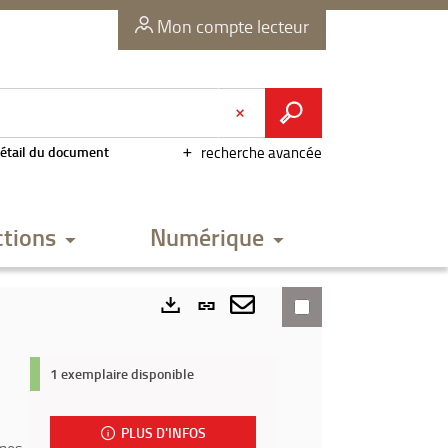
Mon compte lecteur
étail du document
recherche avancée
ctions
Numérique
Lien
permanent
Envoyer
Exports
(Nouvelle
par
1 exemplaire disponible
fenêtre)
mail
PLUS D'INFOS