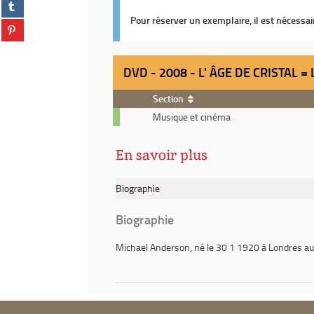
Partager
facebook
fenêtre)
sur
(Nouvelle
Pour réserver un exemplaire, il est nécessa
Partager
tumblr
fenêtre)
sur
(Nouvelle
pinterest
fenêtre)
(Nouvelle
DVD - 2008 - L' ÂGE DE CRISTAL 
fenêtre)
Section
DVD
Musique et cinéma
-
2008
En savoir plus
-
L'
âge
Biographie
de
cristal
Biographie
=
Logan's
Michael Anderson
, né le 30 1 1920 à Londres a
Run
/
Michael
Anderson,
réal.