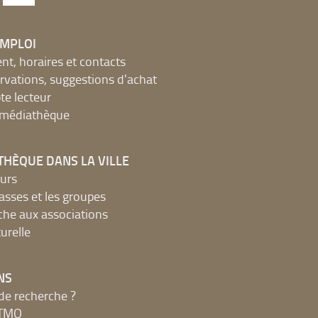
EMPLOI
, horaires et contacts
ervations, suggestions d'achat
e lecteur
a médiathèque
THÈQUE DANS LA VILLE
urs
lasses et les groupes
che aux associations
urelle
NS
de recherche ?
MTMO