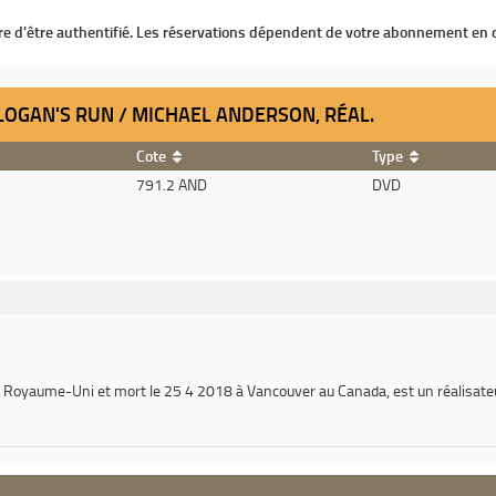
ire d'être authentifié. Les réservations dépendent de votre abonnement en 
= LOGAN'S RUN / MICHAEL ANDERSON, RÉAL.
Cote
Type
791.2 AND
DVD
u Royaume-Uni et mort le 25 4 2018 à Vancouver au Canada, est un réalisateu