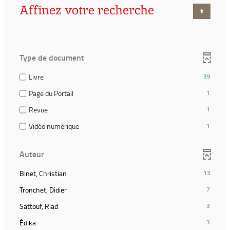
Affinez votre recherche
Type de document
(39
Livre
39
résultats)
(1
Page du Portail
1
(Cocher
résultats)
pour
(1
Revue
1
(Cocher
ajouter
résultats)
pour
(1
Vidéo numérique
1
le
(Cocher
ajouter
résultats)
filtre
pour
le
(Cocher
et
ajouter
Auteur
filtre
pour
relancer
le
et
ajouter
la
filtre
(13
Binet, Christian
13
relancer
le
recherche)
et
résultats)
la
filtre
(7
Tronchet, Didier
7
relancer
(Cliquer
recherche)
et
résultats)
la
pour
(3
Sattouf, Riad
3
relancer
(Cliquer
recherche)
ajouter
résultats)
la
pour
(3
Édika
3
le
(Cliquer
recherche)