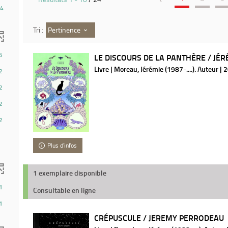
4
Pertinence
Tri :
5
LE DISCOURS DE LA PANTHÈRE / JÉ
Livre | Moreau, Jérémie (1987-....). Auteur | 
2
2
2
2
Plus d'infos
1 exemplaire disponible
1
Consultable en ligne
1
CRÉPUSCULE / JEREMY PERRODEAU