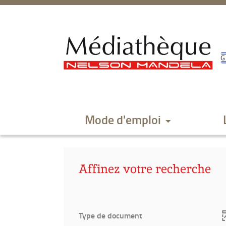
Aller
Aller
Aller
au
au
à
menu
contenu
la
recherche
Mode d'emploi
Affinez votre recherche
Type de document