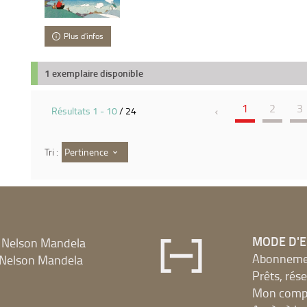
Plus d'infos
1 exemplaire disponible
1
2
3
Résultats
1
-
10
/ 24
Pertinence
Tri :
MODE D'
 Nelson Mandela
Abonnement
Nelson Mandela
Prêts, rés
Mon compt