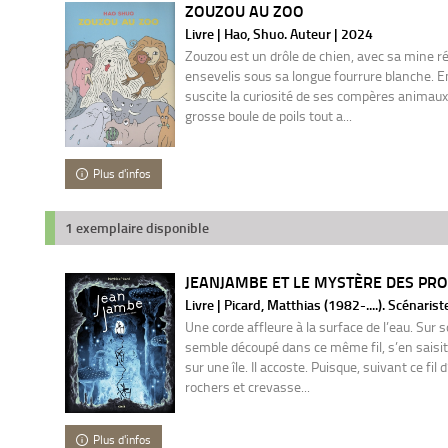
ZOUZOU AU ZOO
Livre | Hao, Shuo. Auteur | 2024
Zouzou est un drôle de chien, avec sa mine ré
ensevelis sous sa longue fourrure blanche. En 
suscite la curiosité de ses compères animaux
grosse boule de poils tout a...
Plus d'infos
1 exemplaire disponible
JEANJAMBE ET LE MYSTÈRE DES PR
Livre | Picard, Matthias (1982-....). Scénarist
Une corde affleure à la surface de l’eau. Sur s
semble découpé dans ce même fil, s’en saisit 
sur une île. Il accoste. Puisque, suivant ce fil 
rochers et crevasse...
Plus d'infos