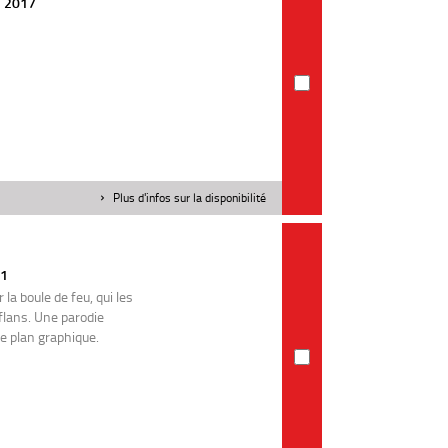
 | 2017
Plus d'infos sur la disponibilité
21
la boule de feu, qui les
flans. Une parodie
e plan graphique.