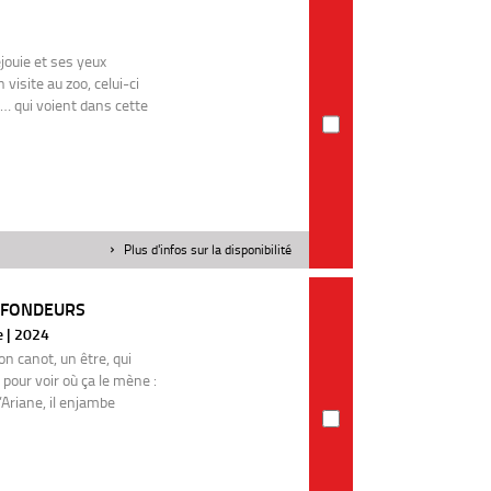
jouie et ses yeux
visite au zoo, celui-ci
… qui voient dans cette
Plus d'infos sur la disponibilité
OFONDEURS
e | 2024
on canot, un être, qui
pour voir où ça le mène :
d’Ariane, il enjambe