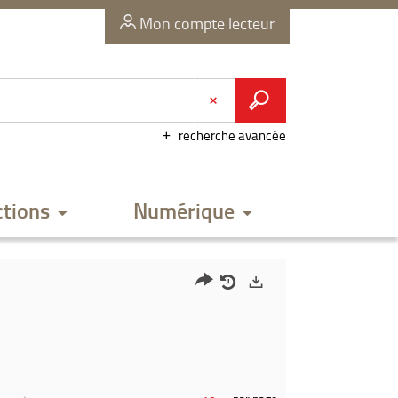
Mon compte lecteur
recherche avancée
ctions
Numérique
Partager
Historique
Exports
l'URL
de
de
vos
la
recherches