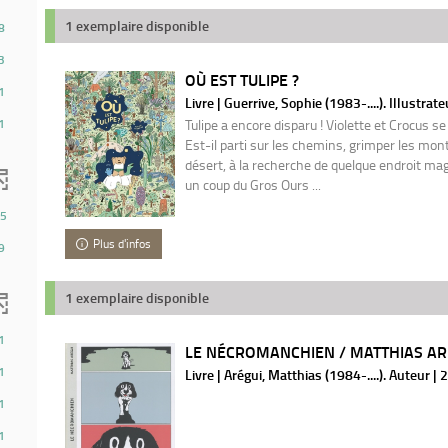
1 exemplaire disponible
8
3
OÙ EST TULIPE ?
1
Livre | Guerrive, Sophie (1983-....). Illustrat
1
Tulipe a encore disparu ! Violette et Crocus se
Est-il parti sur les chemins, grimper les mon
désert, à la recherche de quelque endroit ma
un coup du Gros Ours ...
5
Plus d'infos
9
1 exemplaire disponible
1
LE NÉCROMANCHIEN / MATTHIAS AR
1
Livre | Arégui, Matthias (1984-....). Auteur |
1
1