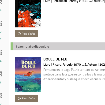
Livre | Perrodeau, Jérémy (1988-....). Auteur
4
2
Plus d'infos
2
1 exemplaire disponible
BOULE DE FEU
4
Livre | Ricard, Anouk (1970-....). Auteur | 20
Fernando et le sage Patrix tentent de ranimer 
protège dans leur guerre contre les vils maru
d’heroïc-fantasy burlesque et ovniesque sur l
1
Plus d'infos
2