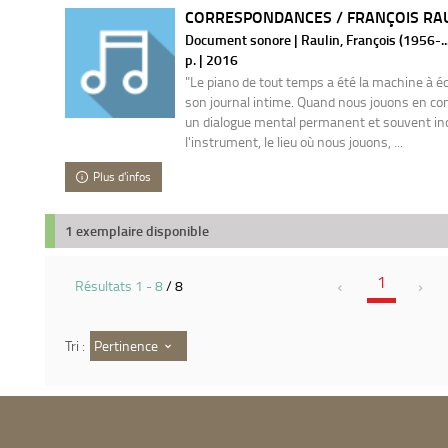
CORRESPONDANCES / FRANÇOIS RAU
Document sonore | Raulin, François (1956-..
p. | 2016
"Le piano de tout temps a été la machine à éc
son journal intime. Quand nous jouons en co
un dialogue mental permanent et souvent in
l'instrument, le lieu où nous jouons, ...
Plus d'infos
1 exemplaire disponible
1
Résultats
1
-
8
/ 8
Pertinence
Tri :