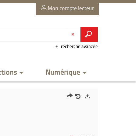
Mon compte lecteur
recherche avancée
ctions
Numérique
Partager
Historique
Exports
l'URL
de
de
vos
la
recherches