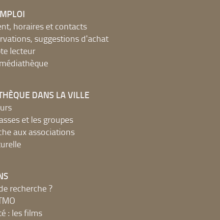
EMPLOI
, horaires et contacts
ervations, suggestions d'achat
e lecteur
a médiathèque
THÈQUE DANS LA VILLE
urs
lasses et les groupes
che aux associations
urelle
NS
de recherche ?
MTMO
é : les films