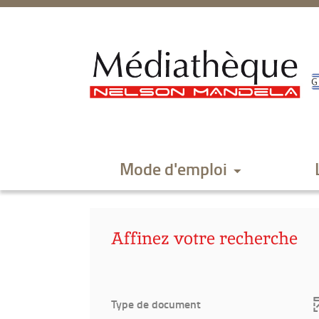
Aller
Aller
Aller
au
au
à
menu
contenu
la
recherche
Mode d'emploi
Affinez votre recherche
Type de document