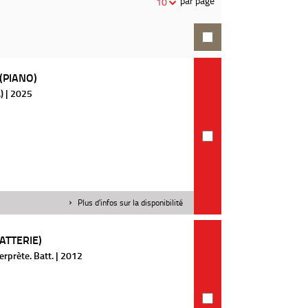
par page
10
recherche
(PIANO)
) | 2025
Plus d'infos sur la disponibilité
ATTERIE)
rprète. Batt. | 2012