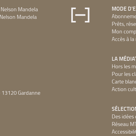
MODE D'
 Nelson Mandela
Abonnement
Nelson Mandela
Prêts, rés
Mon compt
Accès à l
LA MÉDIA
Hors les m
Pour les c
Carte blan
Action cult
e 13120 Gardanne
SÉLECTIO
Des idées 
Réseau 
Accessibilit