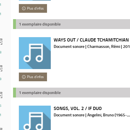
1
Plus d'infos
1
1 exemplaire disponible
WAYS OUT / CLAUDE TCHAMITCHIAN
Document sonore | Charmasson, Rémi | 20
8
Plus d'infos
8
1 exemplaire disponible
5
SONGS, VOL. 2 / IF DUO
ts)
Document sonore | Angelini, Bruno (1965-....
1