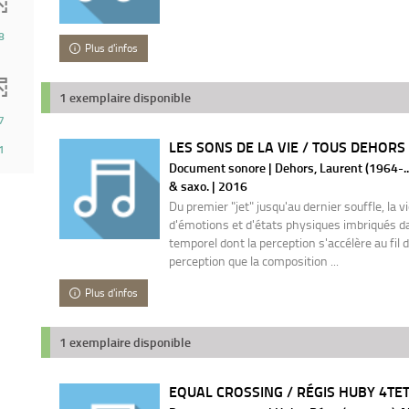
8
Plus d'infos
r
1 exemplaire disponible
he)
7
LES SONS DE LA VIE / TOUS DEHORS
1
Document sonore | Dehors, Laurent (1964-..
& saxo. | 2016
Du premier "jet" jusqu'au dernier souffle, la 
d'émotions et d'états physiques imbriqués 
temporel dont la perception s'accélère au fil 
perception que la composition ...
Plus d'infos
1 exemplaire disponible
EQUAL CROSSING / RÉGIS HUBY 4TE