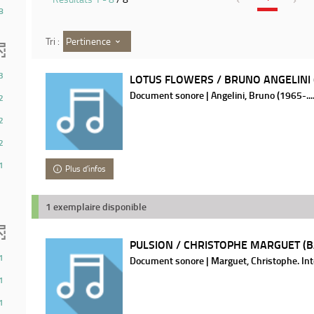
8
Pertinence
Tri :
3
LOTUS FLOWERS / BRUNO ANGELINI 
Document sonore | Angelini, Bruno (1965-....
2
2
2
1
Plus d'infos
1 exemplaire disponible
PULSION / CHRISTOPHE MARGUET (B
1
Document sonore | Marguet, Christophe. Inte
1
1