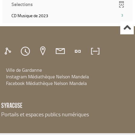
la
filtre
Selections
relancer
le
recherche)
et
la
filtre
relancer
(3
CD Musique de 2023
3
recherche)
et
la
résultats)
relancer
recherche)
(Cliquer
la
pour
recherche)
ajouter
le
filtre
et
relancer
Ville de Gardanne
la
recherche)
Instagram Médiathèque Nelson Mandela
Facebook Médiathèque Nelson Mandela
SYRACUSE
Portails et espaces publics numériques