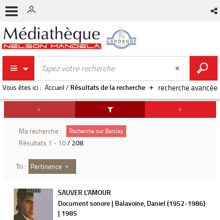
Vous êtes ici :
Accueil
/
Résultats de la recherche
recherche avancée
Ma recherche :
Recherche sur Barclay
Résultats
1
-
10
/ 208
Pertinence
Tri :
SAUVER L'AMOUR
Document sonore | Balavoine, Daniel (1952-1986)
| 1985