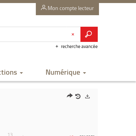
Mon compte lecteur
recherche avancée
ctions
Numérique
Partager
Historique
Exports
l'URL
de
de
vos
la
recherches
13