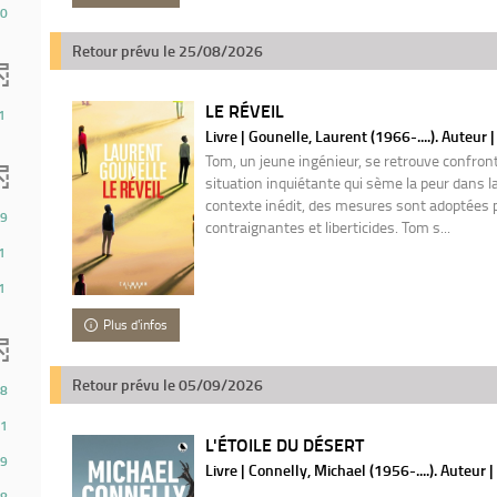
0
Retour prévu le 25/08/2026
LE RÉVEIL
1
Livre | Gounelle, Laurent (1966-....). Auteur 
Tom, un jeune ingénieur, se retrouve confron
situation inquiétante qui sème la peur dans l
contexte inédit, des mesures sont adoptées pa
9
contraignantes et liberticides. Tom s...
1
1
Plus d'infos
Retour prévu le 05/09/2026
8
1
L'ÉTOILE DU DÉSERT
9
Livre | Connelly, Michael (1956-....). Auteur 
8