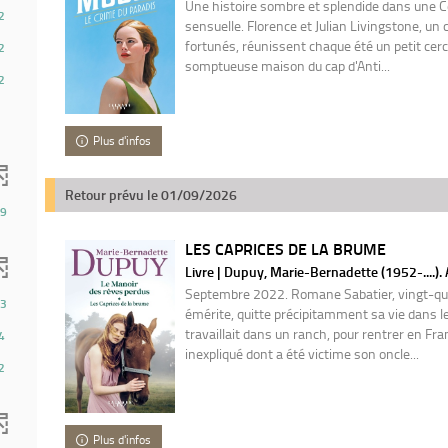
Une histoire sombre et splendide dans une C
2
sensuelle. Florence et Julian Livingstone, un
fortunés, réunissent chaque été un petit cerc
2
somptueuse maison du cap d'Anti...
2
Plus d'infos
Retour prévu le 01/09/2026
9
LES CAPRICES DE LA BRUME
Livre | Dupuy, Marie-Bernadette (1952-....).
Septembre 2022. Romane Sabatier, vingt-qua
3
émérite, quitte précipitamment sa vie dans l
travaillait dans un ranch, pour rentrer en Fra
4
inexpliqué dont a été victime son oncle...
2
Plus d'infos