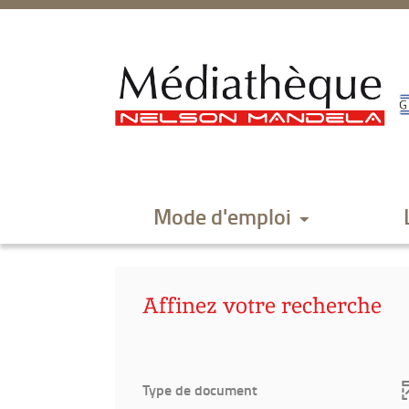
Aller
Aller
Aller
au
au
à
menu
contenu
la
recherche
Mode d'emploi
Affinez votre recherche
Type de document