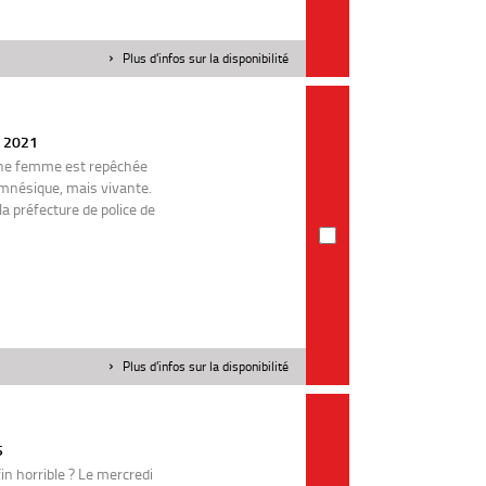
Plus d'infos sur la disponibilité
| 2021
une femme est repêchée
amnésique, mais vivante.
 la préfecture de police de
Plus d'infos sur la disponibilité
5
in horrible ? Le mercredi