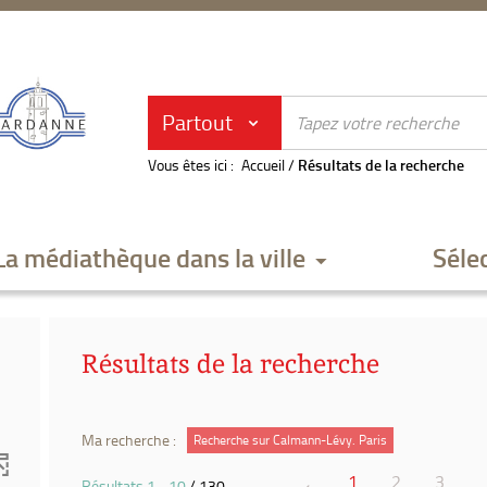
Partout
Vous êtes ici :
Accueil
/
Résultats de la recherche
La médiathèque dans la ville
Séle
Résultats de la recherche
Ma recherche :
Recherche sur Calmann-Lévy. Paris
1
2
3
Résultats
1
-
10
/ 130