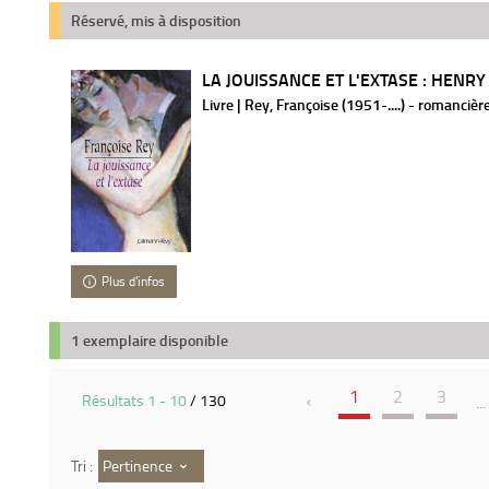
Réservé, mis à disposition
LA JOUISSANCE ET L'EXTASE : HENRY 
Livre | Rey, Françoise (1951-....) - romancièr
Plus d'infos
1 exemplaire disponible
1
2
3
Résultats
1
-
10
/ 130
...
Pertinence
Tri :