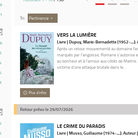
...
9
1
Pertinence
Tri :
VERS LA LUMIÈRE
Livre | Dupuy, Marie-Bernadette (1952-....).
6
Après un retour mouvementé au domaine fami
6
marqués par l’angoisse, Romane s’autorise e
au bonheur et à l’amour aux côtés de Mathis. 
4
victime d’une attaque brutale dans le...
4
3
Plus d'infos
Retour prévu le 29/07/2026
4
LE CRIME DU PARADIS
Livre | Musso, Guillaume (1974-....). Auteur 
4