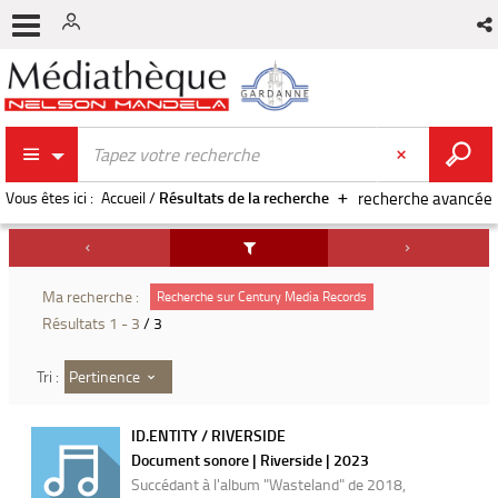
Vous êtes ici :
Accueil
/
Résultats de la recherche
recherche avancée
Ma recherche :
Recherche sur Century Media Records
Résultats
1
-
3
/ 3
Pertinence
Tri :
ID.ENTITY / RIVERSIDE
Document sonore | Riverside | 2023
Succédant à l'album "Wasteland" de 2018,