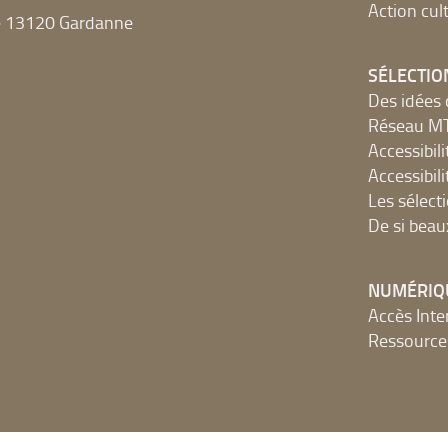
Action cult
e 13120 Gardanne
SÉLECTIO
Des idées 
Réseau 
Accessibilit
Accessibilit
Les sélect
De si beau
NUMÉRIQ
Accès Inter
Ressources