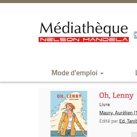
Aller
Aller
Aller
au
au
à
menu
contenu
la
recherche
Mode d'emploi
Oh, Lenny
Livre
Maury, Aurélien (1
Edité par
Ed, Tani