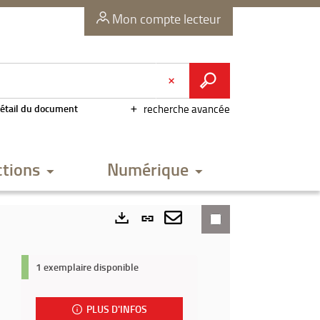
Mon compte lecteur
étail du document
recherche avancée
ctions
Numérique
Lien
permanent
Envoyer
Exports
(Nouvelle
par
1 exemplaire disponible
fenêtre)
mail
PLUS D'INFOS