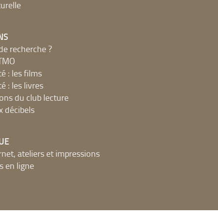
urelle
NS
de recherche ?
MTMO
é : les films
é : les livres
ions du club lecture
x décibels
UE
net, ateliers et impressions
 en ligne