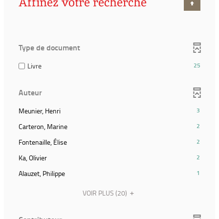
Affinez votre recherche
Type de document
(25
Livre
25
résultats)
(Cocher
Auteur
pour
ajouter
(3
Meunier, Henri
3
le
résultats)
filtre
(2
Carteron, Marine
2
(Cliquer
et
résultats)
pour
(2
Fontenaille, Élise
2
relancer
(Cliquer
ajouter
résultats)
la
pour
(2
Ka, Olivier
2
le
(Cliquer
recherche)
ajouter
résultats)
filtre
pour
(1
Alauzet, Philippe
1
le
(Cliquer
et
ajouter
résultats)
filtre
pour
relancer
le
(Cliquer
VOIR PLUS
(20)
et
ajouter
la
filtre
pour
relancer
le
recherche)
et
ajouter
la
filtre