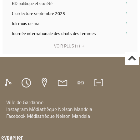
filtre
(1
BD politique et société
1
relancer
(Cliquer
et
résultats)
la
pour
(1
Club lecture septembre 2023
1
relancer
(Cliquer
recherche)
ajouter
résultats)
la
pour
(1
Joli mois de mai
1
le
(Cliquer
recherche)
ajouter
résultats)
filtre
pour
(1
Journée internationale des droits des femmes
1
le
(Cliquer
et
ajouter
résultats)
filtre
pour
relancer
le
(Cliquer
VOIR PLUS
(1)
et
ajouter
la
filtre
pour
relancer
le
recherche)
et
ajouter
la
filtre
relancer
le
recherche)
et
la
filtre
relancer
recherche)
et
la
relancer
recherche)
la
recherche)
Ville de Gardanne
Instagram Médiathèque Nelson Mandela
Facebook Médiathèque Nelson Mandela
SYRACUSE