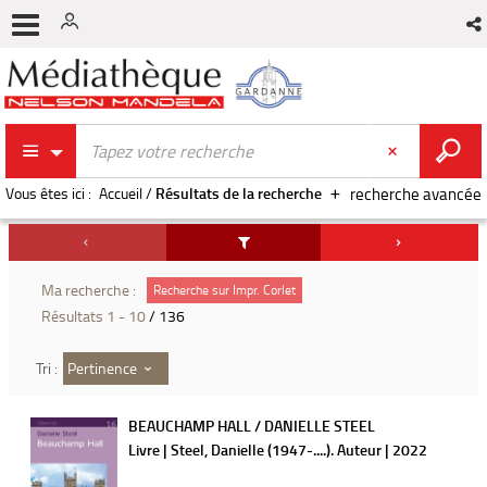
Vous êtes ici :
Accueil
/
Résultats de la recherche
recherche avancée
Ma recherche :
Recherche sur Impr. Corlet
Résultats
1
-
10
/ 136
Pertinence
Tri :
BEAUCHAMP HALL / DANIELLE STEEL
Livre | Steel, Danielle (1947-....). Auteur | 2022