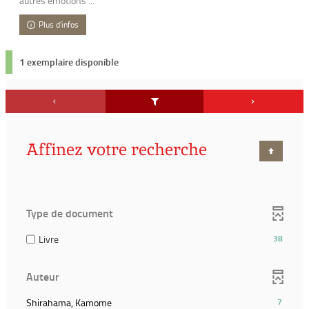
autres émotions ...
Plus d'infos
1 exemplaire disponible
Affinez votre recherche
Type de document
(38
Livre
38
résultats)
(Cocher
Auteur
pour
ajouter
(7
Shirahama, Kamome
7
le