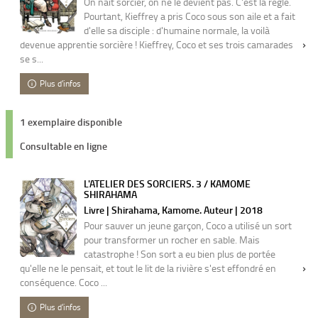
On naît sorcier, on ne le devient pas. C'est la règle.
Pourtant, Kieffrey a pris Coco sous son aile et a fait
d'elle sa disciple : d'humaine normale, la voilà
devenue apprentie sorcière ! Kieffrey, Coco et ses trois camarades
se s...
Plus d'infos
1 exemplaire disponible
Consultable en ligne
L'ATELIER DES SORCIERS. 3 / KAMOME
SHIRAHAMA
Livre | Shirahama, Kamome. Auteur | 2018
Pour sauver un jeune garçon, Coco a utilisé un sort
pour transformer un rocher en sable. Mais
catastrophe ! Son sort a eu bien plus de portée
qu'elle ne le pensait, et tout le lit de la rivière s'est effondré en
conséquence. Coco ...
Plus d'infos