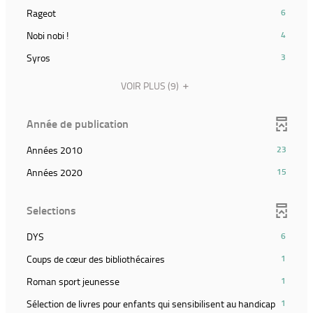
et
résultats)
la
pour
(6
Rageot
6
relancer
(Cliquer
recherche)
ajouter
résultats)
la
pour
(4
Nobi nobi !
4
le
(Cliquer
recherche)
ajouter
résultats)
filtre
pour
(3
Syros
3
le
(Cliquer
et
ajouter
résultats)
filtre
pour
relancer
le
(Cliquer
VOIR PLUS
(9)
et
ajouter
la
filtre
pour
relancer
le
recherche)
et
ajouter
la
filtre
Année de publication
relancer
le
recherche)
et
la
filtre
relancer
(23
Années 2010
23
recherche)
et
la
résultats)
relancer
(15
Années 2020
15
recherche)
(Cliquer
la
résultats)
pour
recherche)
(Cliquer
ajouter
Selections
pour
le
ajouter
filtre
(6
DYS
6
le
et
résultats)
filtre
(1
Coups de cœur des bibliothécaires
1
relancer
(Cliquer
et
résultats)
la
pour
(1
Roman sport jeunesse
1
relancer
(Cliquer
recherche)
ajouter
résultats)
la
pour
(1
Sélection de livres pour enfants qui sensibilisent au handicap
1
le
(Cliquer
recherche)