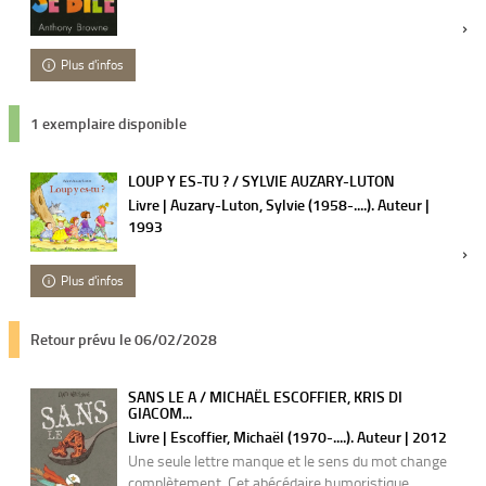
Plus d'infos
1 exemplaire disponible
LOUP Y ES-TU ? / SYLVIE AUZARY-LUTON
Livre | Auzary-Luton, Sylvie (1958-....). Auteur |
1993
Plus d'infos
Retour prévu le 06/02/2028
SANS LE A / MICHAËL ESCOFFIER, KRIS DI
GIACOM...
Livre | Escoffier, Michaël (1970-....). Auteur | 2012
Une seule lettre manque et le sens du mot change
complètement. Cet abécédaire humoristique