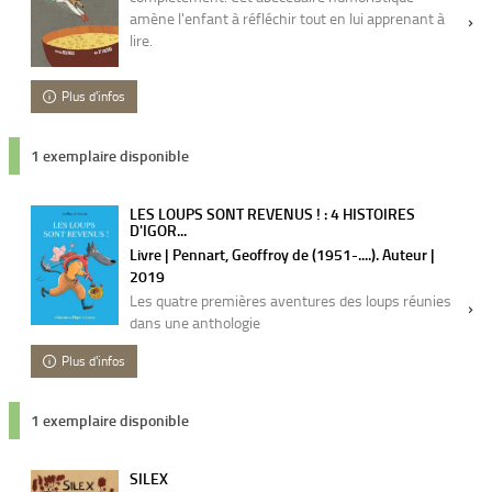
amène l'enfant à réfléchir tout en lui apprenant à
lire.
Plus d'infos
1 exemplaire disponible
LES LOUPS SONT REVENUS ! : 4 HISTOIRES
D'IGOR...
Livre | Pennart, Geoffroy de (1951-....). Auteur |
2019
Les quatre premières aventures des loups réunies
dans une anthologie
Plus d'infos
1 exemplaire disponible
SILEX