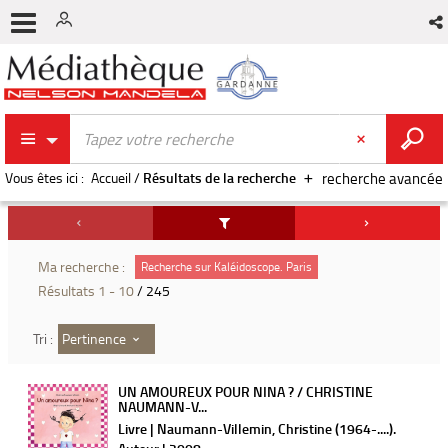
Vous êtes ici :
Accueil
/
Résultats de la recherche
recherche avancée
Ma recherche :
Recherche sur Kaléidoscope. Paris
Résultats
1
-
10
/ 245
Pertinence
Tri :
UN AMOUREUX POUR NINA ? / CHRISTINE
NAUMANN-V...
Livre | Naumann-Villemin, Christine (1964-....).