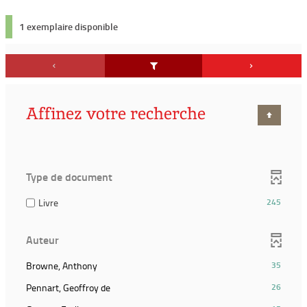
1 exemplaire disponible
Affinez votre recherche
Type de document
(245
Livre
245
résultats)
(Cocher
Auteur
pour
ajouter
(35
Browne, Anthony
35
le
résultats)
filtre
(26
Pennart, Geoffroy de
26
(Cliquer
et
résultats)
pour