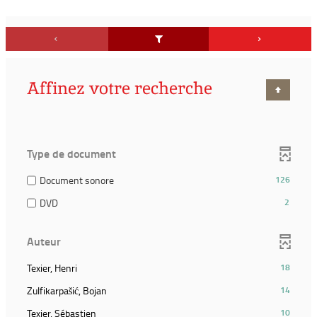
Affinez votre recherche
Type de document
(126
Document sonore
126
résultats)
(2
DVD
2
(Cocher
résultats)
pour
(Cocher
ajouter
Auteur
pour
le
ajouter
filtre
(18
Texier, Henri
18
le
et
résultats)
filtre
(14
Zulfikarpašić, Bojan
14
relancer
(Cliquer
et
résultats)
la
pour
(10
Texier, Sébastien
10
relancer