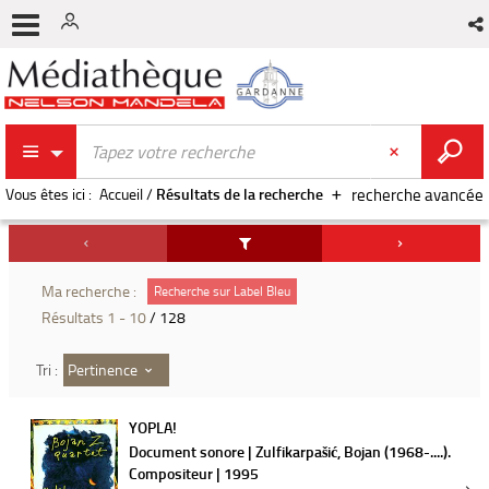
Vous êtes ici :
Accueil
/
Résultats de la recherche
recherche avancée
Ma recherche :
Recherche sur Label Bleu
Résultats
1
-
10
/ 128
Pertinence
Tri :
YOPLA!
Document sonore | Zulfikarpašić, Bojan (1968-....).
Compositeur | 1995