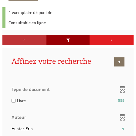
1 exemplaire disponible
Consultable en ligne
Affinez votre recherche
Type de document
(559
Livre
559
résultats)
(Cocher
Auteur
pour
ajouter
(4
Hunter, Erin
4
le
résultats)