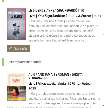
LE SILENCE / YRSA SIGURĐARDÓTTIR
Livre | Yrsa Sigurðardóttir (1963-....). Auteur | 2024
Reykjavik. Par une froide journée d'hiver, un
nouveau-né disparaît de son landau. À sa place, le
père trouve le corps d'un enfant mort. Le bébé
disparu est né grâce à une mère porteuse, avec
laquelle tout avait pourtant bien comme...
Plus d'infos
1 exemplaire disponible
AU GRAND JAMAIS : ROMAN / JAKUTA
ALIKAVAZOVIC
Livre | Alikavazovic, Jakuta (1979-....). Auteur |
2025
« On grandit autant dans un pays, dans un foyer,
que dans certaines histoires. Mais ces histoires ne
sont pas toutes égales. Il y en a une qui prend le
dessus. Ce peut être la plus douloureuse. Ce peut être la plus