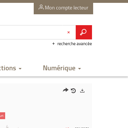
Mon compte lecteur
recherche avancée
ctions
Numérique
Partager
Historique
Exports
l'URL
de
de
vos
urt
la
recherches
4