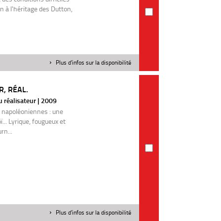
n à l'héritage des Dutton,
Plus d'infos sur la disponibilité
R, RÉAL.
u réalisateur | 2009
 napoléoniennes : une
... Lyrique, fougueux et
rn...
Plus d'infos sur la disponibilité