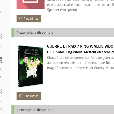
5
et des adversaires qui menacent de mettre fi
Spencer entreprend ...
4
Plus d'infos
1 exemplaire disponible
GUERRE ET PAIX / KING WALLIS VIDO
7
DVD | Vidor, King Wallis. Metteur en scène o
Chassé-croisé amoureux sur fond de guerres
adaptation réussie du chef-d'oeuvre de Tolstoï
magnifiquement interprété par Audrey Hepbu
4
3
Plus d'infos
7
5
1 exemplaire disponible