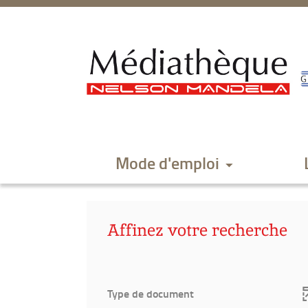
Aller
Aller
Aller
au
au
à
menu
contenu
la
recherche
Mode d'emploi
Affinez votre recherche
Type de document