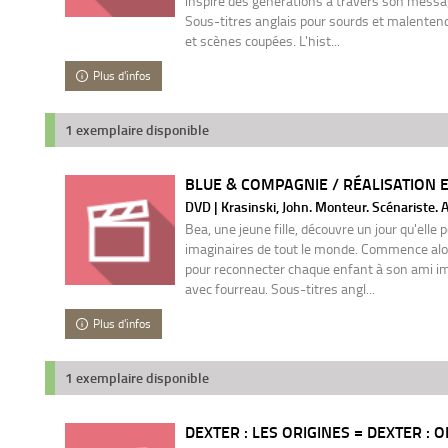
inspiré des générations à travers son messag
Sous-titres anglais pour sourds et malenten
et scènes coupées. L'hist...
Plus d'infos
1 exemplaire disponible
BLUE & COMPAGNIE / RÉALISATION E
DVD | Krasinski, John. Monteur. Scénariste. 
Bea, une jeune fille, découvre un jour qu'elle 
imaginaires de tout le monde. Commence al
pour reconnecter chaque enfant à son ami ima
avec fourreau. Sous-titres angl...
Plus d'infos
1 exemplaire disponible
DEXTER : LES ORIGINES = DEXTER : OR