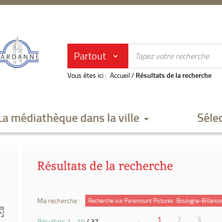
Partout
Vous êtes ici :
Accueil
/
Résultats de la recherche
La médiathèque dans la ville
Séle
Résultats de la recherche
Ma recherche :
Recherche sur Paramount Pictures. Boulogne-Billanco
1
2
3
Résultats
1
-
10
/ 37