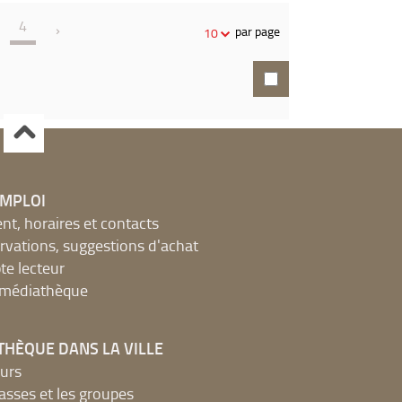
4
par page
10
EMPLOI
, horaires et contacts
ervations, suggestions d'achat
e lecteur
a médiathèque
THÈQUE DANS LA VILLE
urs
lasses et les groupes