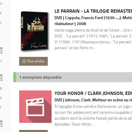
2
LE PARRAIN - LA TRILOGIE REMASTER
8
DVD | Coppola, Francis Ford (1939-....). Met
6
réalisateur | 2008
Vaste saga pleine de bruit et de fureur... Un
DVD... "Le parrain" (1972,168'), "Le parrain 2
3" (1990, 170').Nouveaux bonus : "Le parrain
parrain" et les films m...
Plus d'infos
7
1 exemplaire disponible
8
YOUR HONOR / CLARK JOHNSON, EDW
8
DVD | Johnson, Clark. Metteur en scène ou r
À l'apogée d'une carrière florissante, un juge v
7
où son fils adolescent est reconnu coupable d'
accident dont la victime faisait partie de la 
épisodes. Sous-titres ...