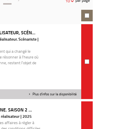
par page
10
recherche
ISATEUR, SCÉN...
alisateur. Scénariste |
nt qui a changé le
e résonner à l'heure où
enne, restent l'objet de
Plus d'infos sur la disponibilité
E. SAISON 2 ...
réalisateur | 2025
s affaires à régler à
des conditions difficiles