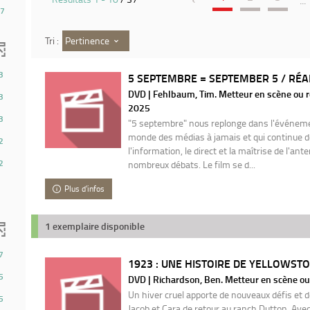
...
7
Pertinence
Tri :
3
5 SEPTEMBRE = SEPTEMBER 5 / RÉAL
DVD | Fehlbaum, Tim. Metteur en scène ou ré
3
2025
3
"5 septembre" nous replonge dans l'événeme
monde des médias à jamais et qui continue d
2
l'information, le direct et la maîtrise de l'ant
2
nombreux débats. Le film se d...
Plus d'infos
1 exemplaire disponible
7
1923 : UNE HISTOIRE DE YELLOWSTON
5
DVD | Richardson, Ben. Metteur en scène ou 
Un hiver cruel apporte de nouveaux défis et de
5
Jacob et Cara de retour au ranch Dutton. Avec 