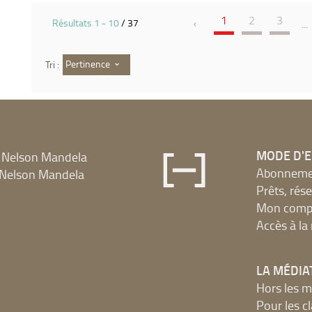
1
2
3
Résultats
1
-
10
/ 37
...
Pertinence
Tri :
MODE D'
 Nelson Mandela
Abonnement
Nelson Mandela
Prêts, rés
Mon compt
Accès à l
LA MÉDIA
Hors les m
Pour les c