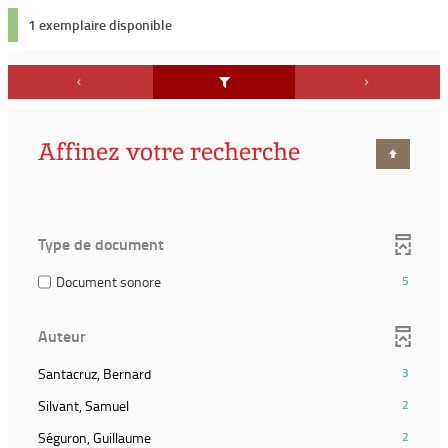
1 exemplaire disponible
Affinez votre recherche
Type de document
(5
Document sonore
5
résultats)
(Cocher
Auteur
pour
ajouter
(3
Santacruz, Bernard
3
le
résultats)
filtre
(2
Silvant, Samuel
2
(Cliquer
et
résultats)
pour
(2
Séguron, Guillaume
2
relancer
(Cliquer