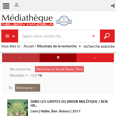
Vous êtes ici :
Accueil
/
Résultats de la recherche
recherche avancée
Ma recherche :
Recherche sur Rue de Sèvres. Paris
Résultats
1
-
10
/ 78
Pertinence
Tri :
DANS LES GRIFFES DU JARDIN MALÉFIQUE / BEN
HA...
Livre | Hatke, Ben. Auteur | 2017