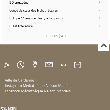
filtre
(2
BD engagées
2
relancer
(Cliquer
et
résultats)
la
pour
(2
Coups de cœur des bibliothécaires
2
relancer
(Cliquer
recherche)
ajouter
résultats)
la
pour
(1
BD : j'ai 14 ans (ou plus) , je lis quoi ...?
1
le
(Cliquer
recherche)
ajouter
résultats)
filtre
pour
(1
BD et littérature
1
le
(Cliquer
et
ajouter
résultats)
filtre
pour
relancer
le
(Cliquer
VOIR PLUS
(5)
et
ajouter
la
filtre
pour
relancer
le
recherche)
et
ajouter
la
filtre
relancer
le
recherche)
et
la
filtre
relancer
recherche)
et
la
relancer
recherche)
la
recherche)
Ville de Gardanne
Instagram Médiathèque Nelson Mandela
Facebook Médiathèque Nelson Mandela
SYRACUSE