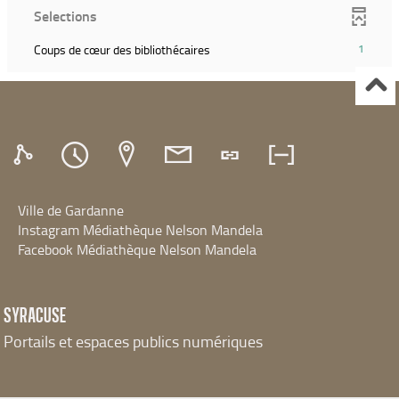
(Cliquer
recherche)
ajouter
Selections
la
pour
le
recherche)
ajouter
filtre
(1
Coups de cœur des bibliothécaires
1
le
et
résultats)
filtre
relancer
(Cliquer
et
la
pour
relancer
recherche)
ajouter
la
le
recherche)
filtre
et
relancer
Ville de Gardanne
la
recherche)
Instagram Médiathèque Nelson Mandela
Facebook Médiathèque Nelson Mandela
SYRACUSE
Portails et espaces publics numériques