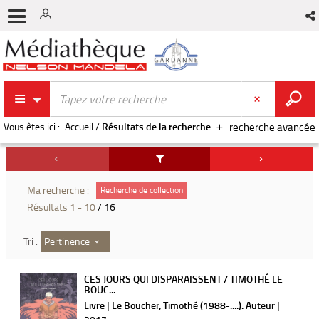
Vous êtes ici :
Accueil
/
Résultats de la recherche
recherche avancée
Ma recherche :
Recherche de collection
Résultats
1
-
10
/ 16
Pertinence
Tri :
CES JOURS QUI DISPARAISSENT / TIMOTHÉ LE
BOUC...
Livre | Le Boucher, Timothé (1988-....). Auteur |