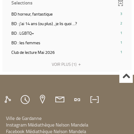
ajouter
Selections
la
pour
le
recherche)
ajouter
filtre
(3
BD horreur, fantastique
3
le
et
résultats)
filtre
(2
BD : j'ai 14 ans (ou plus) , je lis quoi ...?
2
relancer
(Cliquer
et
résultats)
la
pour
(1
BD : LGBTQ+
1
relancer
(Cliquer
recherche)
ajouter
résultats)
la
pour
(1
BD : les femmes
1
le
(Cliquer
recherche)
ajouter
résultats)
filtre
pour
(1
Club de lecture Mai 2026
1
le
(Cliquer
et
ajouter
résultats)
filtre
pour
relancer
le
(Cliquer
VOIR PLUS
(1)
et
ajouter
la
filtre
pour
relancer
le
recherche)
et
ajouter
la
filtre
relancer
le
recherche)
et
la
filtre
relancer
recherche)
et
la
relancer
recherche)
la
recherche)
Ville de Gardanne
Instagram Médiathèque Nelson Mandela
Facebook Médiathèque Nelson Mandela