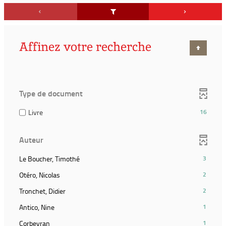
Affinez votre recherche
Type de document
(16
Livre
16
résultats)
(Cocher
Auteur
pour
ajouter
(3
Le Boucher, Timothé
3
le
résultats)
filtre
(2
Otéro, Nicolas
2
(Cliquer
et
résultats)
pour
(2
Tronchet, Didier
2
relancer
(Cliquer
ajouter
résultats)
la
pour
(1
Antico, Nine
1
le
(Cliquer
recherche)
ajouter
résultats)
filtre
pour
(1
Corbeyran
1
le