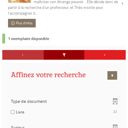
maîtriser son étrange pouvoir… Elle décide donc de
partir à la recherche d’un professeur, et Théo insiste pour
l’accompagner d...
Plus d'infos
1 exemplaire disponible
Affinez votre recherche
Type de document
(22
Livre
22
résultats)
(Cocher
Auteur