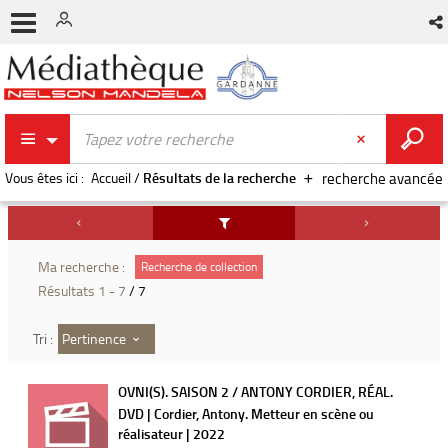
Vous êtes ici :
Accueil
/
Résultats de la recherche
recherche avancée
Ma recherche :
Recherche de collection
Résultats
1
-
7
/ 7
Pertinence
Tri :
OVNI(S). SAISON 2 / ANTONY CORDIER, RÉAL.
DVD | Cordier, Antony. Metteur en scène ou
réalisateur | 2022