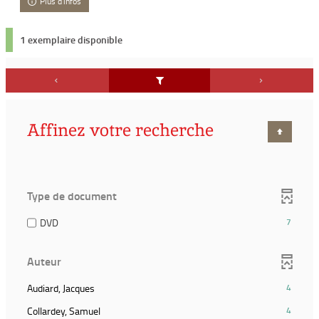
Plus d'infos
1 exemplaire disponible
Affinez votre recherche
Type de document
(7
DVD
7
résultats)
(Cocher
Auteur
pour
ajouter
(4
Audiard, Jacques
4
le
résultats)
filtre
(4
Collardey, Samuel
4
(Cliquer