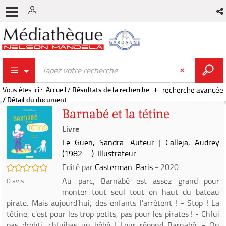
Vous êtes ici :
Accueil
/
Résultats de la recherche
recherche avancée
/
Détail du document
Barnabé et la tétine
Livre
Le Guen, Sandra. Auteur
|
Calleja, Audrey
(1982-....). Illustrateur
Edité par
Casterman. Paris
- 2020
/5
Au parc, Barnabé est assez grand pour
0
avis
monter tout seul tout en haut du bateau
pirate. Mais aujourd’hui, des enfants l’arrêtent ! - Stop ! La
tétine, c’est pour les trop petits, pas pour les pirates ! - Chfui
pas drobti, chfuibas un bébé ! Leur répond Barnabé. - On