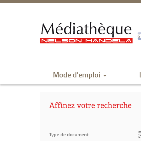
Aller
Aller
Aller
au
au
à
menu
contenu
la
recherche
Mode d'emploi
Affinez votre recherche
Type de document