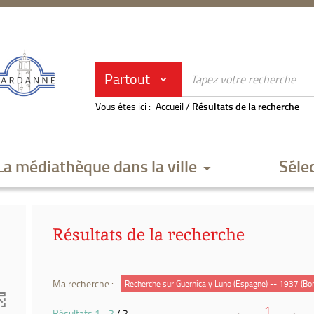
Partout
Vous êtes ici :
Accueil
/
Résultats de la recherche
La médiathèque dans la ville
Séle
Résultats de la recherche
Ma recherche :
Recherche sur Guernica y Luno (Espagne) -- 1937 (B
1
Résultats
1
-
2
/ 2