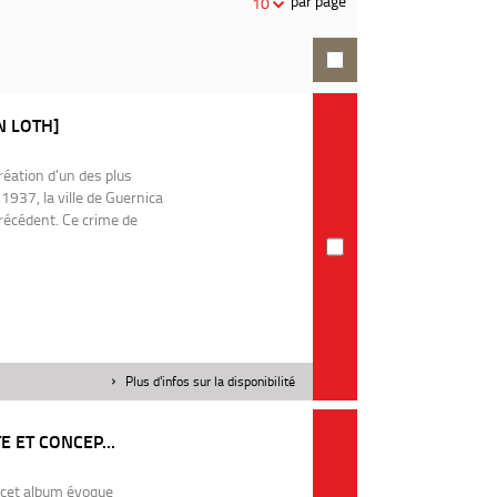
par page
10
recherche
N LOTH]
création d'un des plus
1937, la ville de Guernica
récédent. Ce crime de
Plus d'infos sur la disponibilité
E ET CONCEP...
7
, cet album évoque