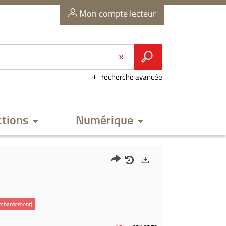
Mon compte lecteur
recherche avancée
ctions
Numérique
Partager
Historique
Exports
l'URL
de
de
vos
ombardement)
la
recherches