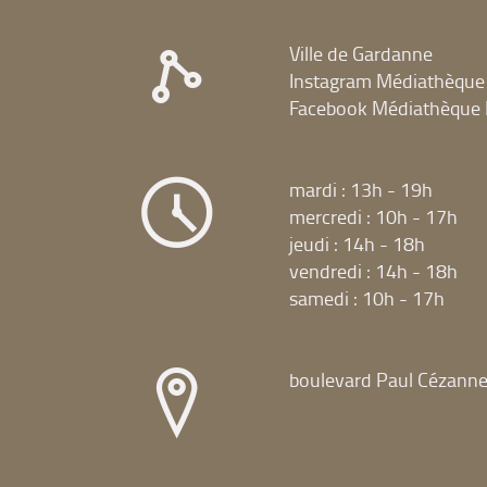
ajouter
la
pour
le
recherche)
ajouter
filtre
Ville de Gardanne
le
et
Instagram Médiathèque
filtre
relancer
et
Facebook Médiathèque 
la
relancer
recherche)
la
recherche)
mardi : 13h - 19h
mercredi : 10h - 17h
jeudi : 14h - 18h
vendredi : 14h - 18h
samedi : 10h - 17h
boulevard Paul Cézann