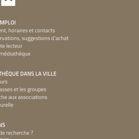
EMPLOI
, horaires et contacts
ervations, suggestions d'achat
e lecteur
a médiathèque
THÈQUE DANS LA VILLE
urs
lasses et les groupes
che aux associations
urelle
NS
de recherche ?