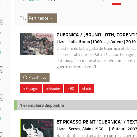
2
Pertinence
Tri :
1
GUERNICA / [BRUNO LOTH, CORENTI
Livre | Loth, Bruno (1960-....). Auteur | 2019
1
L'histoire de la tragédie de Guernica et de la 
1
célèbres tableaux de Pablo Picasso. Espagne, 
est ravagée par une attaque aérienne sans p
guerre entrera dans l'h...
Plus d'infos
2
#Espagne
#histoire
#BD
#Loth
1 exemplaire disponible
1
1
ET PICASSO PEINT "GUERNICA" / TEXT
Livre | Serres, Alain (1956-....). Auteur | 200
Racontant le cri d'un artiste contre la guerre