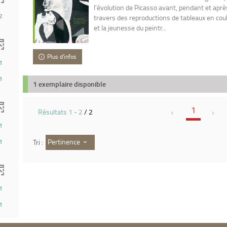
l'évolution de Picasso avant, pendant et aprè
2
travers des reproductions de tableaux en coul
et la jeunesse du peintr...
Plus d'infos
1
1
1 exemplaire disponible
1
Résultats
1
-
2
/ 2
1
Pertinence
Tri :
1
1
1