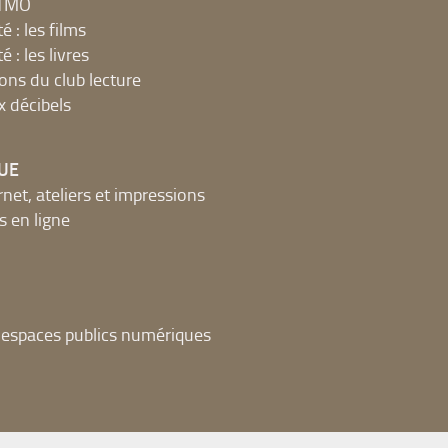
MTMO
é : les films
é : les livres
ions du club lecture
x décibels
UE
net, ateliers et impressions
 en ligne
t espaces publics numériques