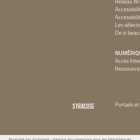
Réseau 
Accessibilit
Accessibilit
Les sélect
De si beau
NUMÉRIQ
Accès Inter
Ressources
Portails e
SYRACUSE
Propulsé par
Archimed
- Gestion documentaire pour les bibliothèques