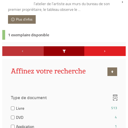
l'atelier de l'artiste aux murs du bureau de son
premier propriétaire, le tableau observe le ...
Plus d'infos
1 exemplaire disponible
Affinez votre recherche
Type de document
(513
Livre
513
résultats)
(4
DVD
4
(Cocher
résultats)
pour
(1
Application
1