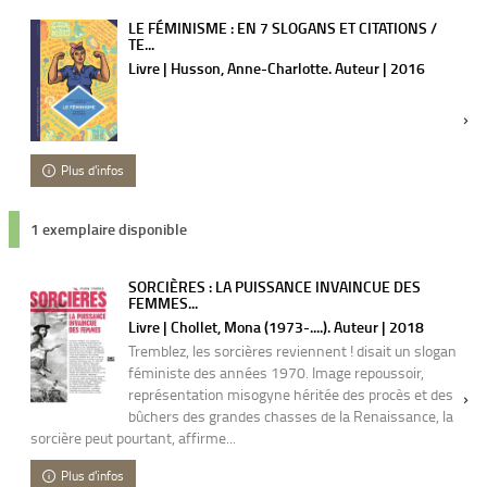
LE FÉMINISME : EN 7 SLOGANS ET CITATIONS /
TE...
Livre | Husson, Anne-Charlotte. Auteur | 2016
Plus d'infos
1 exemplaire disponible
SORCIÈRES : LA PUISSANCE INVAINCUE DES
FEMMES...
Livre | Chollet, Mona (1973-....). Auteur | 2018
Tremblez, les sorcières reviennent ! disait un slogan
féministe des années 1970. Image repoussoir,
représentation misogyne héritée des procès et des
bûchers des grandes chasses de la Renaissance, la
sorcière peut pourtant, affirme...
Plus d'infos