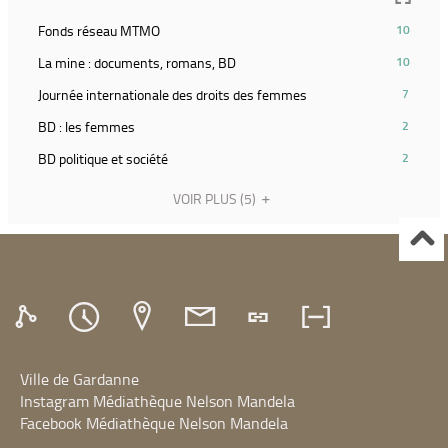
recherche)
et
la
filtre
relancer
(10
Fonds réseau MTMO
10
recherche)
et
la
résultats)
relancer
(10
La mine : documents, romans, BD
10
recherche)
(Cliquer
la
résultats)
pour
(7
Journée internationale des droits des femmes
7
recherche)
(Cliquer
ajouter
résultats)
pour
(2
BD : les femmes
2
le
(Cliquer
ajouter
résultats)
filtre
pour
(2
BD politique et société
2
le
(Cliquer
et
ajouter
résultats)
filtre
pour
relancer
le
(Cliquer
VOIR PLUS
(5)
et
ajouter
la
filtre
pour
relancer
le
recherche)
et
ajouter
la
filtre
relancer
le
recherche)
et
la
filtre
relancer
recherche)
et
la
relancer
recherche)
la
recherche)
Ville de Gardanne
Instagram Médiathèque Nelson Mandela
Facebook Médiathèque Nelson Mandela