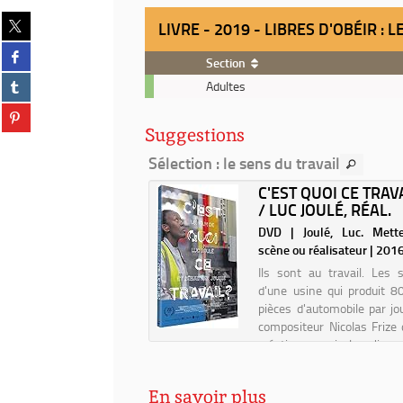
Partager
LIVRE - 2019 - LIBRES D'OBÉIR 
sur
Partager
twitter
Section
sur
(Nouvelle
Partager
Livre
facebook
Adultes
fenêtre)
sur
-
(Nouvelle
Partager
tumblr
2019
fenêtre)
sur
Suggestions
(Nouvelle
-
pinterest
fenêtre)
Libres
Sélection
: le sens du travail
(Nouvelle
d'obéir
fenêtre)
HIT JOBS / DAVID
C'EST QUOI CE TRAVA
:
BER
/ LUC JOULÉ, RÉAL.
le
management,
| Graeber, David (1961-
DVD | Joulé, Luc. Mett
du
Auteur | 2018
scène ou réalisateur | 201
nazisme
Ils sont au travail. Les s
à
d'une usine qui produit 
aujourd'hui
pièces d'automobile par jou
/
compositeur Nicolas Frize 
Johann
création musicale s'inv
Chapoutot
coeur des ateliers. Chac
manière, ils disent leur trava
En savoir plus