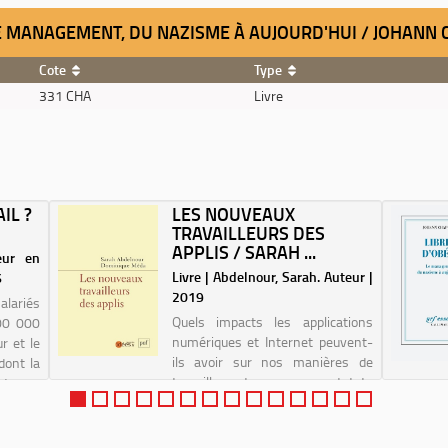
: LE MANAGEMENT, DU NAZISME À AUJOURD'HUI / JOHAN
Cote
Type
331 CHA
Livre
IL ?
LES NOUVEAUX
TRAVAILLEURS DES
APPLIS / SARAH ...
eur en
Livre | Abdelnour, Sarah. Auteur |
6
2019
alariés
Quels impacts les applications
800 000
numériques et Internet peuvent-
r et le
ils avoir sur nos manières de
dont la
travailler et sur nos statuts
ente au
d'emploi ? En quoi le fait de
un à sa
commander un véhicule via une
il...
application plutôt que par