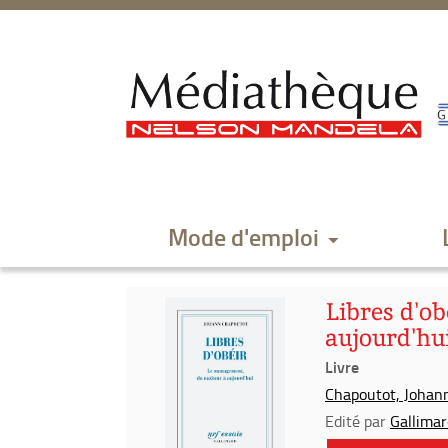
Aller
Aller
Aller
au
au
à
menu
contenu
la
recherche
Mode d'emploi
Libres d'o
aujourd'hu
Livre
Chapoutot, Johann 
Edité par
Gallimar