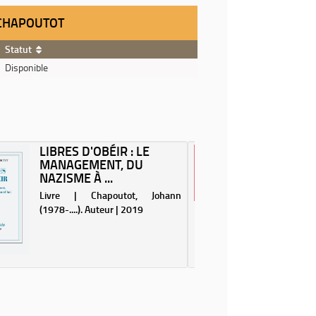
N CHAPOUTOT
Statut
Disponible
LIBRES D'OBÉIR : LE
DEBOUT
MANAGEMENT, DU
GILLES
NAZISME À ...
FRANÇOI
Livre | Chapoutot, Johann
DVD | Per
(1978-....). Auteur | 2019
scène ou 
"Mais qui
con ?". 
amour ent
! Bruno 
François 
C'est par
movie p