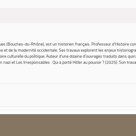
téléphone consti...
igues (Bouches-du-Rhône), est un historien français. Professeur d'Histoire co
gne et de la modernité occidentale. Ses travaux explorent les enjeux historiog
re culturelle du politique. Auteur d'une dizaine d'ouvrages traduits dans quinz
en nazi
et
Les Irresponsables : Qui a porté Hitler au pouvoir ?
(2025). Son travail