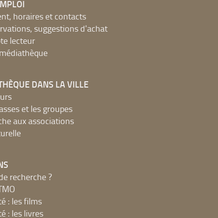
EMPLOI
, horaires et contacts
ervations, suggestions d'achat
e lecteur
a médiathèque
THÈQUE DANS LA VILLE
urs
lasses et les groupes
che aux associations
urelle
NS
de recherche ?
MTMO
é : les films
é : les livres