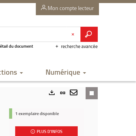
Mon compte lecteur
étail du document
recherche avancée
ctions
Numérique
Lien
permanent
Envoyer
Exports
(Nouvelle
par
1 exemplaire disponible
fenêtre)
mail
PLUS D'INFOS