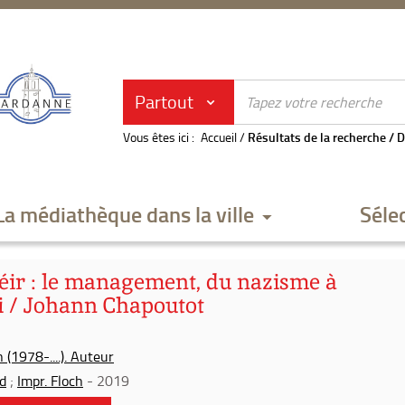
Partout
Vous êtes ici :
Accueil
/
Résultats de la recherche
/
D
La médiathèque dans la ville
Séle
béir : le management, du nazisme à
i / Johann Chapoutot
(1978-....). Auteur
d
;
Impr. Floch
- 2019