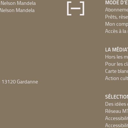
MODE D'
 Nelson Mandela
Abonnement
Nelson Mandela
Prêts, rés
Mon compt
Accès à l
LA MÉDIA
Hors les m
Pour les c
Carte blan
Action cult
e 13120 Gardanne
SÉLECTIO
Des idées 
Réseau 
Accessibilit
Accessibilit