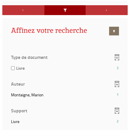
Affinez votre recherche
Type de document
(2
Livre
2
résultats)
(Cocher
Auteur
pour
ajouter
(1
Montaigne, Marion
1
le
résultats)
filtre
(Cliquer
et
Support
pour
relancer
ajouter
la
(2
Livre
2
le
recherche)
résultats)
filtre