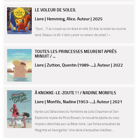
LE VOLEUR DE SOLEIL
Livre | Hemming, Alice. Auteur | 2025
"Quoi… ?! Je croyais qu’on était en été. En été, le soleil se couche
tard, Oiseau l’a dit. Il doit y avoir un voleur de soleil ! »
TOUTES LES PRINCESSES MEURENT APRÈS
MINUIT / ...
Livre | Zuttion, Quentin (1989-....). Auteur | 2022
À KNOKKE-LE-ZOUTE ! ! / NADINE MONFILS
Livre | Monfils, Nadine (1953-....). Auteur | 2021
Après Les Détectives du Yorkshire de Julia Chapman et Son
Espionne royale de Rhys Bowen, la nouvelle pépite du cosy
mystery dénichée par La Bête noire : Les folles enquêtes de
Magritte et Georgette ! Une série d'enquêtes inédites ...