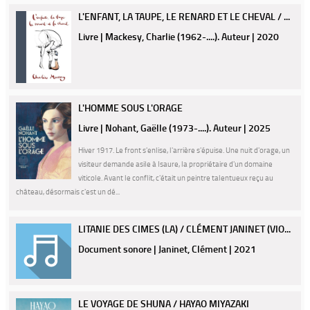
L'ENFANT, LA TAUPE, LE RENARD ET LE CHEVAL / ...
Livre | Mackesy, Charlie (1962-....). Auteur | 2020
L'HOMME SOUS L'ORAGE
Livre | Nohant, Gaëlle (1973-....). Auteur | 2025
Hiver 1917. Le front s'enlise, l'arrière s'épuise. Une nuit d'orage, un
visiteur demande asile à Isaure, la propriétaire d'un domaine
viticole. Avant le conflit, c'était un peintre talentueux reçu au
château, désormais c'est un dé...
LITANIE DES CIMES (LA) / CLÉMENT JANINET (VIO...
Document sonore | Janinet, Clément | 2021
LE VOYAGE DE SHUNA / HAYAO MIYAZAKI