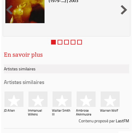
(1979-....) | 2003
En savoir plus
Artistes similaires
Artistes similaires
JD Allen
Immanuel
Walter Smith
Ambrose
Warren Wolf
Wilkins
III
Akinmusire
Contenu proposé par
LastFM