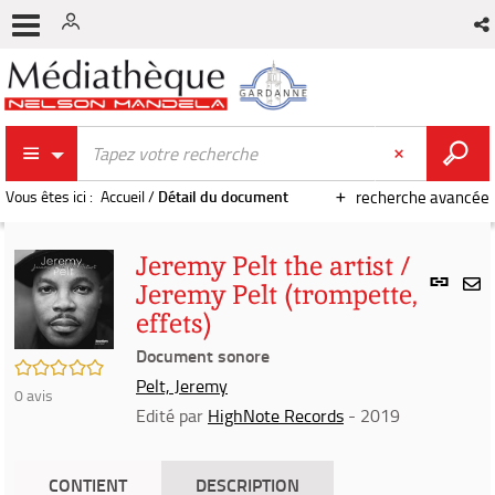
Vous êtes ici :
Accueil
/
Détail du document
recherche avancée
Jeremy Pelt the artist /
Lien
Jeremy Pelt (trompette,
per
En
effets)
(Nou
par
fenê
Document sonore
mai
/5
Pelt, Jeremy
0
avis
Edité par
HighNote Records
- 2019
CONTIENT
DESCRIPTION