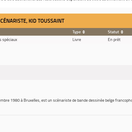
 SCÉNARISTE, KID TOUSSAINT
Type
Statut
 spéciaux
Livre
En prêt
cembre 1980 à Bruxelles, est un scénariste de bande dessinée belge francoph