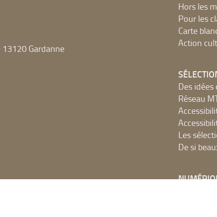
Hors les m
Pour les c
Carte blan
Action cult
e 13120 Gardanne
SÉLECTIO
Des idées 
Réseau 
Accessibilit
Accessibilit
Les sélect
De si beau
NUMÉRIQ
Accès Inter
Ressources