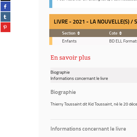
Partager
twitter
sur
(Nouvelle
Partager
facebook
fenêtre)
LIVRE - 2021 - LA NOUVELLE(S) /
sur
(Nouvelle
Partager
tumblr
fenêtre)
sur
(Nouvelle
Section
Cote
pinterest
fenêtre)
Livre
Enfants
BD ELL Formats
(Nouvelle
-
fenêtre)
2021
En savoir plus
-
La
nouvelle(s)
Biographie
/
Informations concernant le livre
scénariste,
Kid
Biographie
Toussaint
Thierry Toussaint
dit
Kid Toussaint
, né le 20 dé
Informations concernant le livre