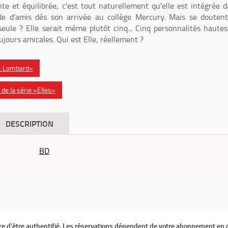
ante et équilibrée, c'est tout naturellement qu'elle est intégrée 
e d'amis dès son arrivée au collège Mercury. Mais se doutent
 seule ? Elle serait même plutôt cinq... Cinq personnalités haute
ujours amicales. Qui est Elle, réellement ?
es. Lombard»
de la série «Elles»
DESCRIPTION
BD
ire d'être authentifié. Les réservations dépendent de votre abonnement en 