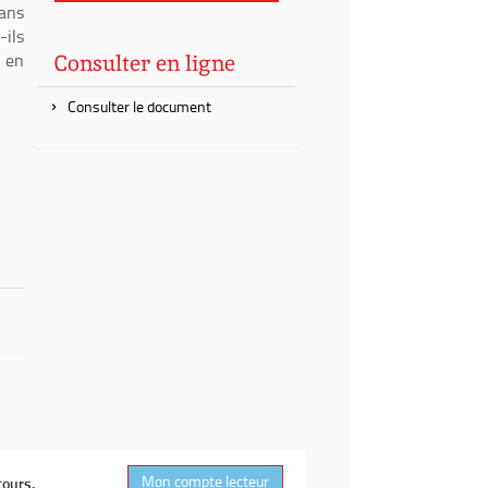
dans
-ils
s en
Consulter en ligne
Consulter le document
Mon compte lecteur
cours.