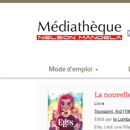
Aller
Aller
Aller
au
au
à
menu
contenu
la
recherche
Mode d'emploi
La nouvelle
Livre
Toussaint, Kid (198
Edité par
le Lomb
Elle, c'est une fi