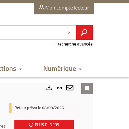
Mon compte lecteur
recherche avancée
ctions
Numérique
Lien
permanent
Envoyer
Exports
(Nouvelle
par
Retour prévu le 08/09/2026
fenêtre)
mail
PLUS D'INFOS
res.