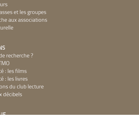
urs
lasses et les groupes
che aux associations
urelle
NS
de recherche ?
MTMO
é : les films
é : les livres
ions du club lecture
x décibels
UE
net, ateliers et impressions
 en ligne