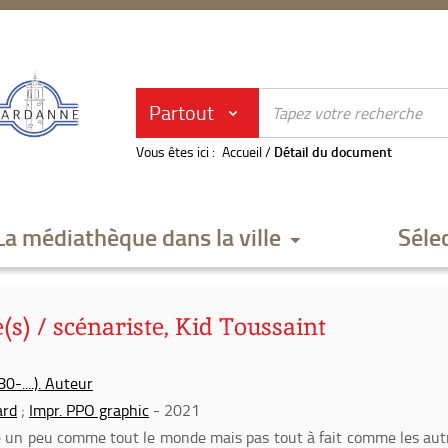
Partout
Vous êtes ici :
Accueil
/
Détail du document
La médiathèque dans la ville
Séle
(s) / scénariste, Kid Toussaint
0-....). Auteur
ard
;
Impr. PPO graphic
- 2021
lle un peu comme tout le monde mais pas tout à fait comme les aut