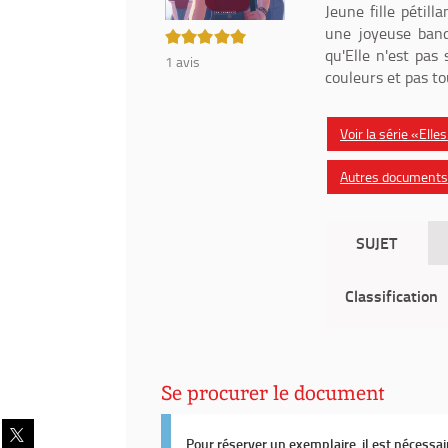
Jeune fille pétill
une joyeuse band
5/5
qu'Elle n'est pas
1
avis
couleurs et pas to
Voir la série «Ell
Autres documents 
SUJET
Classification
Se procurer le document
Partager
Pour réserver un exemplaire, il est nécessa
sur