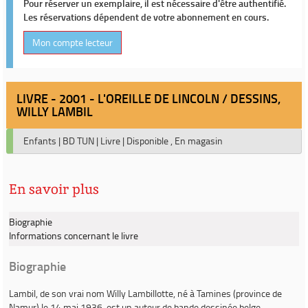
Pour réserver un exemplaire, il est nécessaire d'être authentifié.
Les réservations dépendent de votre abonnement en cours.
Mon compte lecteur
LIVRE - 2001 - L'OREILLE DE LINCOLN / DESSINS,
WILLY LAMBIL
Enfants
|
BD TUN
|
Livre
|
Disponible , En magasin
En savoir plus
Biographie
Informations concernant le livre
Biographie
Lambil
, de son vrai nom
Willy Lambillotte
, né à Tamines (province de
Namur) le 14 mai 1936, est un auteur de bande dessinée belge.