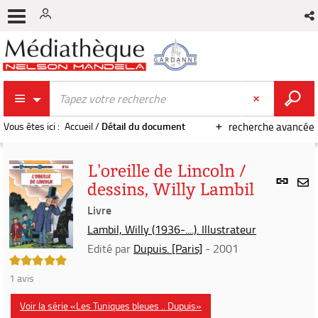
Vous êtes ici :
Accueil
/
Détail du document
recherche avancée
L'oreille de Lincoln /
Lien
dessins, Willy Lambil
per
En
(Nou
Livre
par
fenê
mai
Lambil, Willy (1936-....). Illustrateur
Edité par
Dupuis. [Paris]
- 2001
5/5
1
avis
Voir la série «Les Tuniques bleues .. Dupuis»