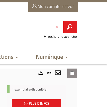
Mon compte lecteur
recherche avancée
ctions
Numérique
Lien
permanent
Envoyer
Exports
(Nouvelle
par
1 exemplaire disponible
fenêtre)
mail
PLUS D'INFOS