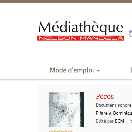
Aller
Aller
Aller
au
au
à
menu
contenu
la
recherche
Mode d'emploi
Poros
Document sonore
Pifarely, Dominiqu
Edité par
ECM
- 1
/5