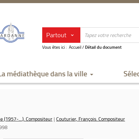
Partout
Vous êtes ici :
Accueil
/
Détail du document
La médiathèque dans la ville
Séle
e (1957-....). Compositeur
|
Couturier, François. Compositeur
998