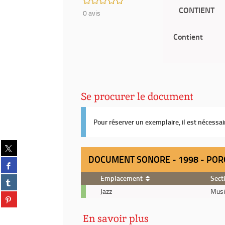
CONTIENT
0
avis
Contient
Se procurer le document
Pour réserver un exemplaire, il est nécessa
Partager
sur
DOCUMENT SONORE - 1998 - POR
Partager
twitter
sur
(Nouvelle
Emplacement
Sect
Partager
facebook
fenêtre)
sur
Document
Jazz
Musi
(Nouvelle
Partager
tumblr
sonore
fenêtre)
sur
(Nouvelle
-
pinterest
En savoir plus
fenêtre)
1998