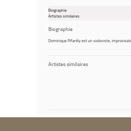
(Nouvelle
-
fenêtre)
Poros
Biographie
Artistes similaires
Biographie
Dominique Pifarély
est un violoniste, improvisat
Artistes similaires