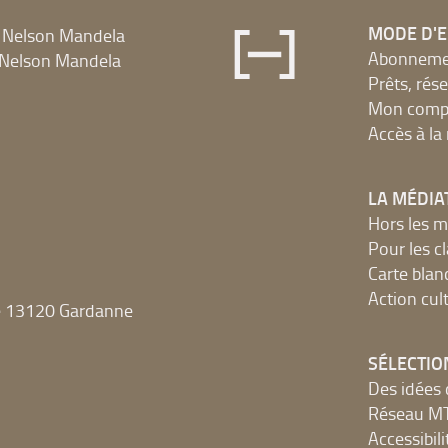
MODE D'
 Nelson Mandela
Abonnement
Nelson Mandela
Prêts, rés
Mon compt
Accès à l
LA MÉDIA
Hors les m
Pour les c
Carte blan
Action cult
e 13120 Gardanne
SÉLECTIO
Des idées 
Réseau 
Accessibilit