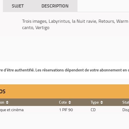
SUJET
DESCRIPTION
Trois images, Labyrintus, la Nuit ravie, Retours, Warm
canto, Vertigo
ire d'être authentifié. Les réservations dépendent de votre abonnement en 
OS
ion
Cote
Type
Sta
que et cinéma
1 PIF 90
CD
Dis