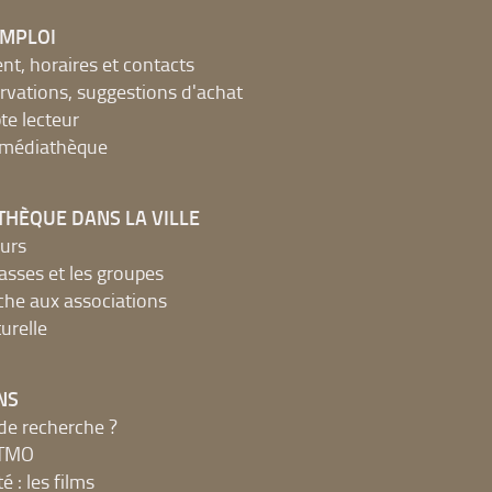
EMPLOI
, horaires et contacts
ervations, suggestions d'achat
e lecteur
a médiathèque
THÈQUE DANS LA VILLE
urs
lasses et les groupes
che aux associations
urelle
NS
de recherche ?
MTMO
é : les films