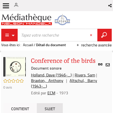
Vous êtes ici :
Accueil
/
Détail du document
recherche avancée
Conference of the birds
Lien
per
Document sonore
En
(Nou
Holland, Dave (1946-....)
|
Rivers, Sam
|
par
fenê
Braxton, Anthony
|
Altschul, Barry
/5
mai
(1943-....)
0
avis
Edité par
ECM
- 1973
CONTIENT
SUJET