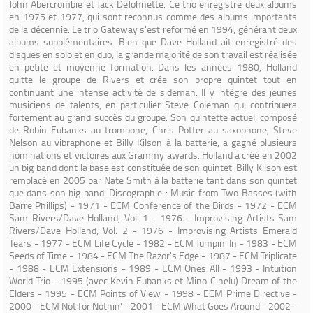
John Abercrombie et Jack DeJohnette. Ce trio enregistre deux albums
en 1975 et 1977, qui sont reconnus comme des albums importants
de la décennie. Le trio Gateway s'est reformé en 1994, générant deux
albums supplémentaires. Bien que Dave Holland ait enregistré des
disques en solo et en duo, la grande majorité de son travail est réalisée
en petite et moyenne formation. Dans les années 1980, Holland
quitte le groupe de Rivers et crée son propre quintet tout en
continuant une intense activité de sideman. Il y intègre des jeunes
musiciens de talents, en particulier Steve Coleman qui contribuera
fortement au grand succès du groupe. Son quintette actuel, composé
de Robin Eubanks au trombone, Chris Potter au saxophone, Steve
Nelson au vibraphone et Billy Kilson à la batterie, a gagné plusieurs
nominations et victoires aux Grammy awards. Holland a créé en 2002
un big band dont la base est constituée de son quintet. Billy Kilson est
remplacé en 2005 par Nate Smith à la batterie tant dans son quintet
que dans son big band. Discographie : Music from Two Basses (with
Barre Phillips) - 1971 - ECM Conference of the Birds - 1972 - ECM
Sam Rivers/Dave Holland, Vol. 1 - 1976 - Improvising Artists Sam
Rivers/Dave Holland, Vol. 2 - 1976 - Improvising Artists Emerald
Tears - 1977 - ECM Life Cycle - 1982 - ECM Jumpin' In - 1983 - ECM
Seeds of Time - 1984 - ECM The Razor's Edge - 1987 - ECM Triplicate
- 1988 - ECM Extensions - 1989 - ECM Ones All - 1993 - Intuition
World Trio - 1995 (avec Kevin Eubanks et Mino Cinelu) Dream of the
Elders - 1995 - ECM Points of View - 1998 - ECM Prime Directive -
2000 - ECM Not for Nothin' - 2001 - ECM What Goes Around - 2002 -