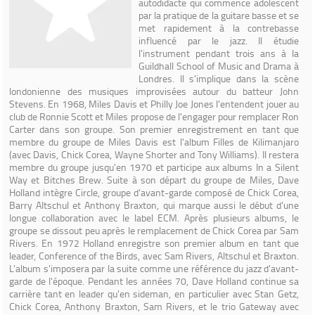
autodidacte qui commence adolescent
par la pratique de la guitare basse et se
met rapidement à la contrebasse
influencé par le jazz. Il étudie
l'instrument pendant trois ans à la
Guildhall School of Music and Drama à
Londres. Il s'implique dans la scène
londonienne des musiques improvisées autour du batteur John
Stevens. En 1968, Miles Davis et Philly Joe Jones l'entendent jouer au
club de Ronnie Scott et Miles propose de l'engager pour remplacer Ron
Carter dans son groupe. Son premier enregistrement en tant que
membre du groupe de Miles Davis est l'album Filles de Kilimanjaro
(avec Davis, Chick Corea, Wayne Shorter and Tony Williams). Il restera
membre du groupe jusqu'en 1970 et participe aux albums In a Silent
Way et Bitches Brew. Suite à son départ du groupe de Miles, Dave
Holland intègre Circle, groupe d'avant-garde composé de Chick Corea,
Barry Altschul et Anthony Braxton, qui marque aussi le début d'une
longue collaboration avec le label ECM. Après plusieurs albums, le
groupe se dissout peu après le remplacement de Chick Corea par Sam
Rivers. En 1972 Holland enregistre son premier album en tant que
leader, Conference of the Birds, avec Sam Rivers, Altschul et Braxton.
L'album s'imposera par la suite comme une référence du jazz d'avant-
garde de l'époque. Pendant les années 70, Dave Holland continue sa
carrière tant en leader qu'en sideman, en particulier avec Stan Getz,
Chick Corea, Anthony Braxton, Sam Rivers, et le trio Gateway avec