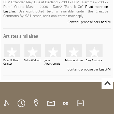
ECM Extended Play: Live at Birdland - 2003 - ECM Overtime - 2005 -
Dare2 Critical Mass - 2006 - Dare2 "Pass It On"
Read more on
Last.fm
. User-contributed text is available under the Creative
Commons By-SA License; additional terms may apply.
Contenu proposé par
LastFM
Artistes similaires
Dave Holland
Collin Walcott
John
Miroslav Vitous
Gary Peacock
Quintet
Abercrombie
Contenu proposé par
LastFM