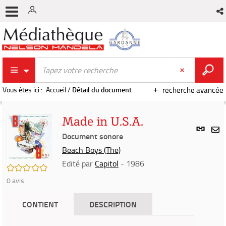
Vous êtes ici :
Accueil
/
Détail du document
recherche avancée
Made in U.S.A.
Lien
per
Document sonore
En
(Nou
Beach Boys (The)
par
fenê
mai
Edité par
Capitol
- 1986
/5
0
avis
CONTIENT
DESCRIPTION