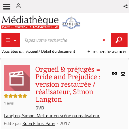
Vous êtes ici :
Accueil
/
Détail du document
recherche avancée
Orgueil & préjugés =
Lien
Pride and Prejudice :
per
En
version restaurée /
(Nou
par
fenê
réalisateur, Simon
mai
5/5
Langton
1
avis
DVD
Langton, Simon. Metteur en scène ou réalisateur
Edité par
Koba Films. Paris
- 2017