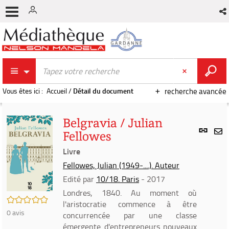
Vous êtes ici :
Accueil
/
Détail du document
recherche avancée
Belgravia / Julian
Lien
Fellowes
per
En
(Nou
Livre
par
fenê
mai
Fellowes, Julian (1949-....). Auteur
Edité par
10/18. Paris
- 2017
Londres, 1840. Au moment où
/5
l'aristocratie commence à être
0
avis
concurrencée par une classe
émergente d'entrepreneurs nouveaux