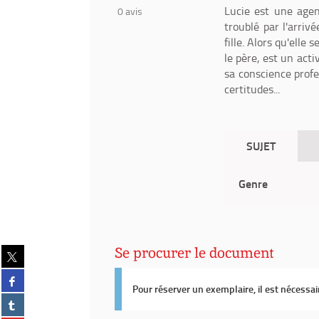
Lucie est une agent
0
avis
troublé par l'arriv
fille. Alors qu'elle
le père, est un acti
sa conscience profe
certitudes...
SUJET
Genre
Se procurer le document
Partager
sur
Partager
twitter
Pour réserver un exemplaire, il est nécessa
sur
(Nouvelle
Partager
facebook
fenêtre)
sur
(Nouvelle