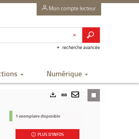
Mon compte lecteur
recherche avancée
ctions
Numérique
Lien
permanent
Envoyer
Exports
(Nouvelle
par
1 exemplaire disponible
fenêtre)
mail
PLUS D'INFOS