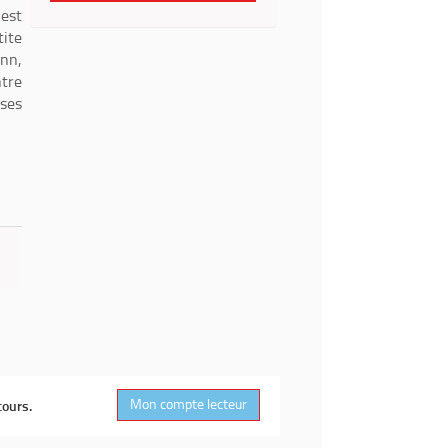
 est
tite
ann,
ntre
 ses
Mon compte lecteur
cours.