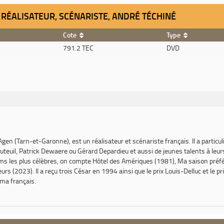
 / RÉALISATEUR, SCÉNARISTE, ANDRÉ TÉCHINÉ
Cote
Type
791.2 TEC
DVD
gen (Tarn-et-Garonne), est un réalisateur et scénariste français. Il a particu
teuil, Patrick Dewaere ou Gérard Depardieu et aussi de jeunes talents à le
ms les plus célèbres, on compte
Hôtel des Amériques
(1981),
Ma saison préf
œurs
(2023). Il a reçu trois César en 1994 ainsi que le prix Louis-Delluc et le 
ma français.