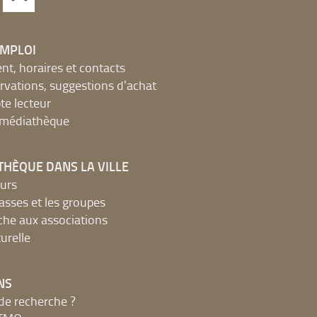
EMPLOI
, horaires et contacts
ervations, suggestions d'achat
e lecteur
a médiathèque
THÈQUE DANS LA VILLE
urs
lasses et les groupes
che aux associations
urelle
NS
de recherche ?