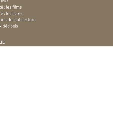
MTMO
é : les films
é : les livres
ions du club lecture
x décibels
UE
net, ateliers et impressions
 en ligne
t espaces publics numériques