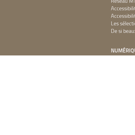
Réseau 
Accessibilit
Accessibilit
Les sélect
De si beau
NUMÉRIQ
Accès Inter
Ressources
Portails e
SYRACUSE
Propulsé par
Archimed
- Gestion documentaire pour les bibliothèques