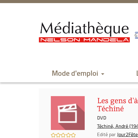
Aller
Aller
Aller
au
au
à
menu
contenu
la
recherche
Mode d'emploi
Les gens d'à
Téchiné
DVD
Téchiné, André (1943
Edité par
Jour2Fête.
/5