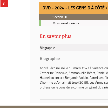
Partager
tumblr
fenêtre)
sur
DVD - 2024 - LES GENS D'À CÔTÉ
(Nouvelle
pinterest
fenêtre)
(Nouvelle
Section
fenêtre)
DVD
Musique et cinéma
-
2024
En savoir plus
-
Les
gens
Biographie
d'à
côté
Biographie
/
réalisateur,
André Téchiné
, né le 13 mars 1943 à Valence-d'A
scénariste,
Catherine Deneuve, Emmanuelle Béart, Daniel Au
André
Haenel ou encore Benjamin Voisin. Parmi ses fil
Téchiné
L'homme qu'on aimait trop
(2015),
Les Âmes s
profession le considère comme un géant du ciné