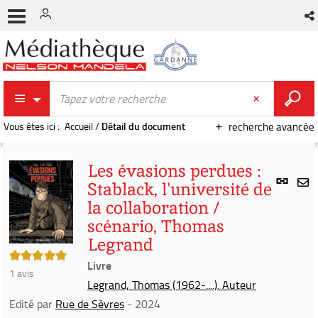
Vous êtes ici :
Accueil
/
Détail du document
recherche avancée
Les évasions perdues :
Lien
Stablack, l'université de
per
En
la collaboration /
(Nou
par
fenê
scénario, Thomas
mai
Legrand
5/5
Livre
1
avis
Legrand, Thomas (1962-....). Auteur
Edité par
Rue de Sèvres
- 2024