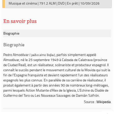
Musique et cinéma
|
791.2 ALM
|
DVD
|
En prêt
|
10/09/2026
En savoir plus
Biographie
Biographie
Pedro Almodóvar
, parfois simplement appelé
(ˈpeðɾo almoˈðoβaɾ)
Almodóvar
, né le 25 septembre 1949 à Calzada de Calatrava (province
de Ciudad Real), est un réalisateur, scénariste et producteur espagnol. Il
connaît le succès pendant le mouvement culturel de la Movida qui suit la
fin de l'Espagne franquiste et devient rapidement l'un des réalisateurs
espagnols les plus connus. En parallèle de sa carrière de réalisateur, il
produit également à partir des années 90 de nombreux long-métrages,
parmi lesquels Action Mutante d'Alex de la Iglesia, L'Echine du Diable de
Guillermo del Toro ou Les Nouveaux Sauvages de Damián Szifrón.
Source :
Wikipedia