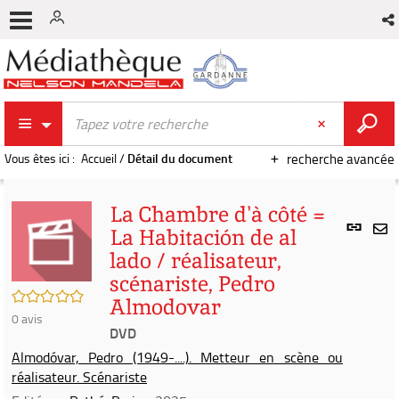
Vous êtes ici :
Accueil
/
Détail du document
recherche avancée
La Chambre d'à côté =
Lien
La Habitación de al
per
En
lado / réalisateur,
(Nou
par
fenê
scénariste, Pedro
mai
/5
Almodovar
0
avis
DVD
Almodóvar, Pedro (1949-....). Metteur en scène ou
réalisateur. Scénariste