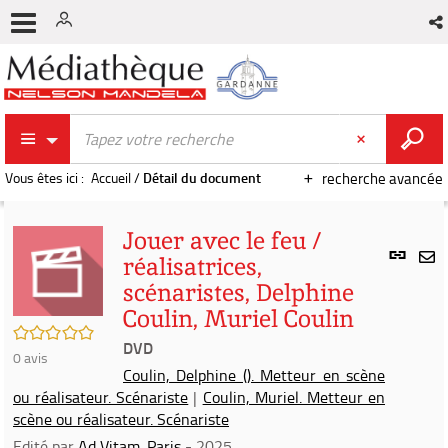
Vous êtes ici :
Accueil
/
Détail du document
recherche avancée
Jouer avec le feu /
Lien
réalisatrices,
per
En
scénaristes, Delphine
(Nou
par
fenê
Coulin, Muriel Coulin
mai
/5
DVD
0
avis
Coulin, Delphine (). Metteur en scène
ou réalisateur. Scénariste
|
Coulin, Muriel. Metteur en
scène ou réalisateur. Scénariste
Edité par
Ad Vitam. Paris
- 2025