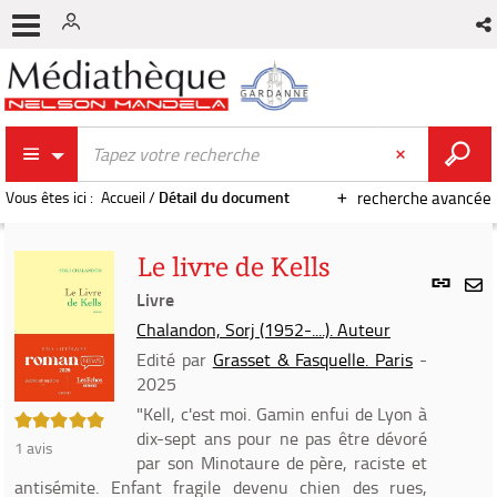
Vous êtes ici :
Accueil
/
Détail du document
recherche avancée
Le livre de Kells
Lien
per
Livre
En
(Nou
Chalandon, Sorj (1952-....). Auteur
par
fenê
mai
Edité par
Grasset & Fasquelle. Paris
-
2025
"Kell, c'est moi. Gamin enfui de Lyon à
5/5
dix-sept ans pour ne pas être dévoré
1
avis
par son Minotaure de père, raciste et
antisémite. Enfant fragile devenu chien des rues,