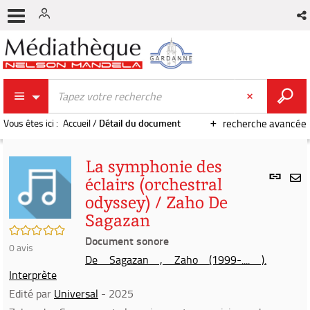
Vous êtes ici :
Accueil
/
Détail du document
recherche avancée
La symphonie des
Lien
éclairs (orchestral
per
En
odyssey) / Zaho De
(Nou
par
fenê
Sagazan
mai
/5
Document sonore
0
avis
De Sagazan , Zaho (1999-.... ).
Interprète
Edité par
Universal
- 2025