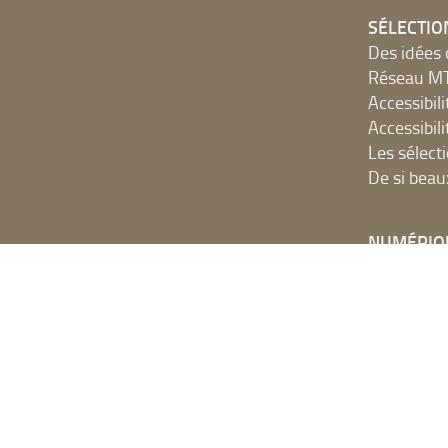
SÉLECTIO
Des idées 
Réseau 
Accessibilit
Accessibilit
Les sélect
De si beau
NUMÉRIQ
Accès Inter
Ressources
Portails e
SYRACUSE