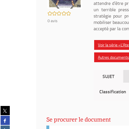
attendre d’être p
un terrible pres
/5
stratégie pour pr
0
avis
mobiliser beaucou
accepté par la co
Voir la série «L'Ate
Autres documents d
SUJET
Classification
Partager
sur
Partager
Se procurer le document
twitter
sur
(Nouvelle
Partager