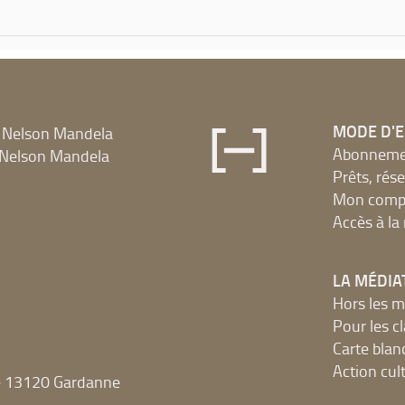
MODE D'
 Nelson Mandela
Abonnement
Nelson Mandela
Prêts, rés
Mon compt
Accès à l
LA MÉDIA
Hors les m
Pour les c
Carte blan
Action cult
e 13120 Gardanne