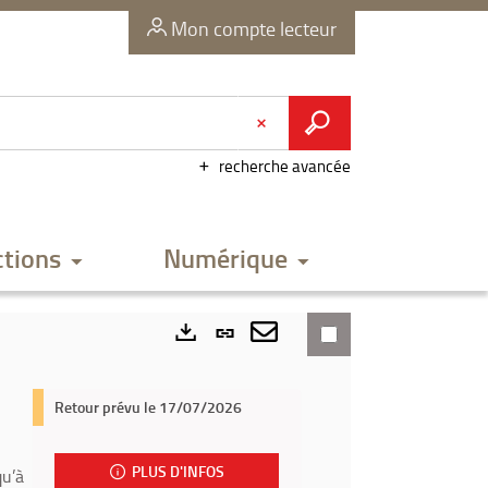
Mon compte lecteur
recherche avancée
ctions
Numérique
Lien
permanent
Envoyer
Exports
(Nouvelle
par
Retour prévu le 17/07/2026
fenêtre)
mail
PLUS D'INFOS
qu’à