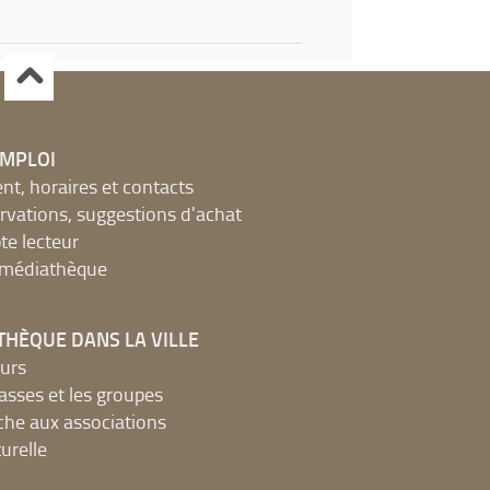
EMPLOI
, horaires et contacts
ervations, suggestions d'achat
e lecteur
a médiathèque
THÈQUE DANS LA VILLE
urs
lasses et les groupes
che aux associations
urelle