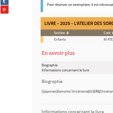
facebook
fenêtre)
sur
Pour réserver un exemplaire, il est nécessa
(Nouvelle
Partager
tumblr
fenêtre)
sur
(Nouvelle
pinterest
fenêtre)
LIVRE - 2025 - L'ATELIER DES SORC
(Nouvelle
fenêtre)
Section
Cote
Livre
Enfants
M ATE
-
2025
En savoir plus
-
L'Atelier
des
Biographie
Sorciers
Informations concernant le livre
.
14
Biographie
{{japonais|
Kamome Shirahama
|白浜鴎|Shirahama
Informations concernant le livre