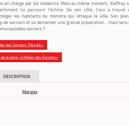
ris en charge par les médecins. Mais au même moment, Kieffrey 
sentiment lui parcourir l’échine. De son côté, Coco a trouvé
otéger les habitants du monstre qui attaque la ville. Son pla
p de sorciers et va demander une grande préparation… mais sera-
mmunautédes sorciers ?
lier des Sorciers. Pika éd.»
e la série «L'Atelier des Sorciers»
DESCRIPTION
Mangas