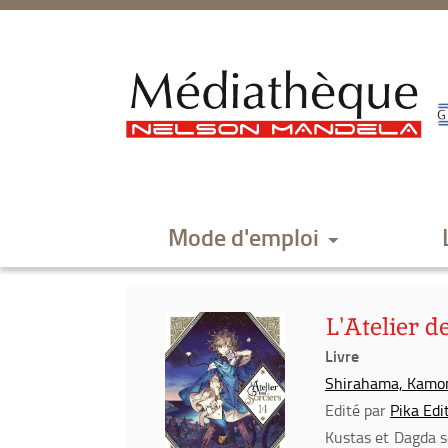
Aller
Aller
Aller
au
au
à
menu
contenu
la
recherche
Mode d'emploi
L'Atelier de
Livre
Shirahama, Kamom
Edité par
Pika Edi
Kustas et Dagda se