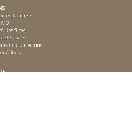
NS
de recherche ?
MTMO
é : les films
é : les livres
ions du club lecture
x décibels
UE
net, ateliers et impressions
 en ligne
t espaces publics numériques