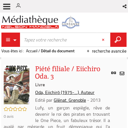
Vous êtes ici :
Accueil
/
Détail du document
recherche avancée
Piété filiale / Eiichiro
Lien
Oda. 3
per
En
(Nou
Livre
par
fenê
mai
Oda, Eiichirō (1975-....). Auteur
Edité par
Glénat. Grenoble
- 2013
Lufy, un garçon espiègle, rêve de
/5
devenir le roi des pirates en trouvant
0
avis
le One Piece, un fabuleux trésor. Il a
avalé par mégarde un fruit démoniaque qui l'a