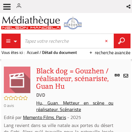
Vous êtes ici :
Accueil
/
Détail du document
recherche avancée
Black dog = Gouzhen /
Lien
réalisateur, scénariste,
per
En
Guan Hu
(Nou
par
fenê
DVD
mai
/5
Hu, Guan. Metteur en scène ou
0
avis
réalisateur. Scénariste
Edité par
Memento Films. Paris
- 2025
Lang revient dans sa ville natale aux portes du désert
de Gobi. Alors qu'il travaille pour la patrouille locale