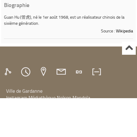
Biographie
Guan Hu
(管虎), né le 1er août 1968, est un réalisateur chinois de la
sixième génération.
Source :
Wikipedia
Ville de Gardanne
Instagram Médiathèque Nelson Mandela
Facebook Médiathèque Nelson Mandela
SYRACUSE
Portails et espaces publics numériques