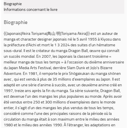
Biographie
Informations concernant le livre
Biographie
{{Japonais|
Akira Toriyama
|鳥山 明|Toriyama Akira|}} est un auteur de
manga et
character designer
japonais né le 5 avril 1955 à Kiyosu dans
la préfecture d'Aichi et mort le 1 3 2024 des suites d'un hématome
sous-dural. Il est le créateur du manga
Dragon Ball
, œuvre qui connaît
un succès mondial. En 2007, les Japonais la classent troisième «
meilleur manga de tous les temps » à l'occasion du dixième anniversaire
du Japan Media Arts Festival, derrière
Slam Dunk
et
JoJo's Bizarre
Adventure
. En 1981, il remporte le prix Shōgakukan du manga
shōnen
avec
, qui est vendu à plus de 35 millions d'exemplaires au Japon. Il est
adapté en une série d'anime à succès, avec un deuxième anime créé en
1997, treize ans après la fin du manga. Sa série suivante,
Dragon Ball
,
est devenue l'un des mangas les plus populaires au monde. Après avoir
été vendus entre 250 et 300 millions d'exemplaires dans le monde
entier, il s'agit d'un des mangas les plus vendus de tous les temps,
considéré comme l'une des principales raisons de la période où la
circulation du manga était à son maximum entre le milieu des années
1980 et le milieu des années 1990. À l'étranger, les adaptations en