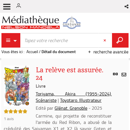
Vous êtes ici :
Accueil
/
Détail du document
recherche avancée
La relève est assurée.
Lien
24
per
En
(Nou
Livre
par
fenê
mai
Toriyama, Akira (1955-2024).
Scénariste
|
Toyotaro. Illustrateur
Edité par
Glénat. Grenoble
- 2025
5/5
Carmine, qui projette de reconstituer
1
avis
l'armée du Red Ribon, a abusé de la
crédulité des Saiyaman X1 et X2 (à savoir Goten et