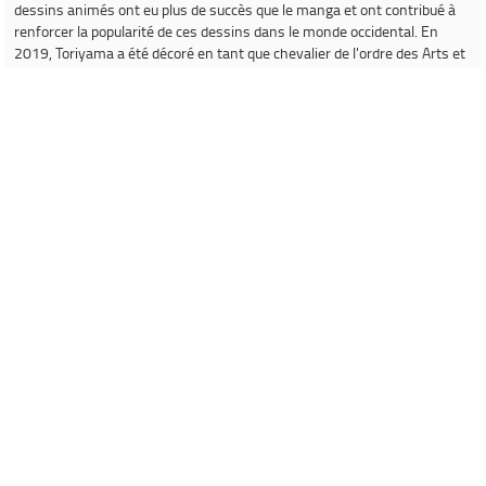
dessins animés ont eu plus de succès que le manga et ont contribué à
renforcer la popularité de ces dessins dans le monde occidental. En
2019, Toriyama a été décoré en tant que chevalier de l'ordre des Arts et
des Lettres de France pour ses contributions aux arts. Ainsi, Akira
Toriyama est considéré comme un des auteurs les plus importants de
l'histoire du manga avec ses œuvres influentes et populaires, en
particularité
Dragon Ball
, que de nombreux artistes citent comme source
d'inspiration. En plus de son travail de mangaka, Akira Toriyama a
également été un character designer renommé pour plusieurs jeux vidéo
populaires tels que la série
Dragon Quest
,
Chrono Trigger
et
Blue
Dragon
.
Source :
Wikipedia
Informations concernant le livre
Avis
Avis des lecteurs
5/5