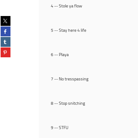
4 -- Stole ya flow
Partager
sur
Partager
5 -- Stay here 4 life
twitter
sur
(Nouvelle
Partager
facebook
fenêtre)
sur
(Nouvelle
Partager
tumblr
fenêtre)
6 -- Playa
sur
(Nouvelle
pinterest
fenêtre)
(Nouvelle
fenêtre)
7 -- No tresspassing
8 -- Stop snitching
9 -- STFU