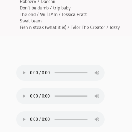
Robbery / Doechii
Don't be dumb / trip baby
The end / Will.I.Am / Jessica Pratt
Swat team
Fish n steak (what it is) / Tyler The Creator / Jozzy