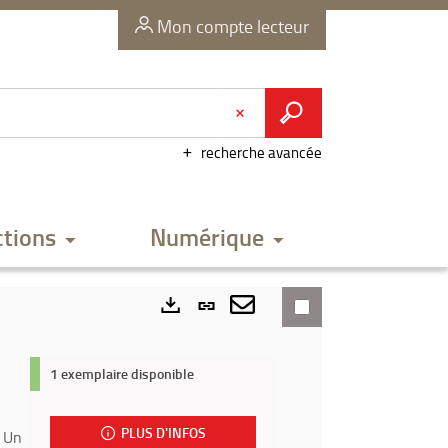
Mon compte lecteur
recherche avancée
ctions
Numérique
Lien
permanent
Envoyer
Exports
(Nouvelle
par
1 exemplaire disponible
fenêtre)
mail
PLUS D'INFOS
. Un