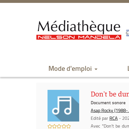
Aller
Aller
Aller
au
au
à
menu
contenu
la
recherche
Mode d'emploi
Don't be du
Document sonore
Asap Rocky (1988-...
Edité par
RCA
- 20
/5
Avec "Don't be dum