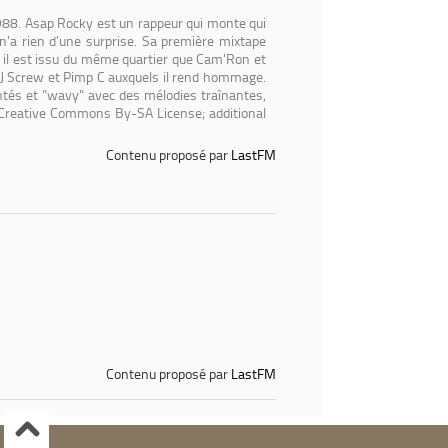
988. Asap Rocky est un rappeur qui monte qui
'a rien d'une surprise. Sa première mixtape
 il est issu du même quartier que Cam'Ron et
 DJ Screw et Pimp C auxquels il rend hommage.
és et "wavy" avec des mélodies traînantes,
he Creative Commons By-SA License; additional
Contenu proposé par
LastFM
Contenu proposé par
LastFM