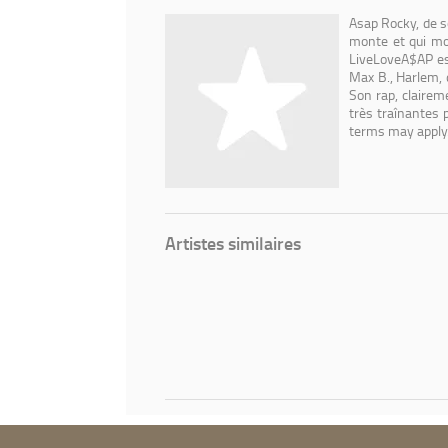
Rocky
Asap Rocky, de s
monte et qui mo
LiveLoveA$AP est
Max B., Harlem, 
Son rap, claire
très traînantes 
terms may apply
Artistes similaires