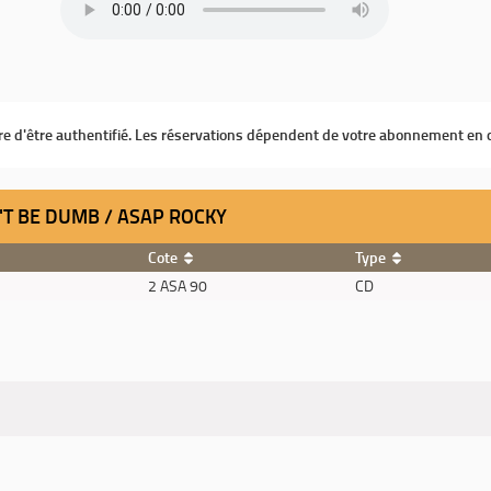
ire d'être authentifié. Les réservations dépendent de votre abonnement en 
'T BE DUMB / ASAP ROCKY
Cote
Type
2 ASA 90
CD