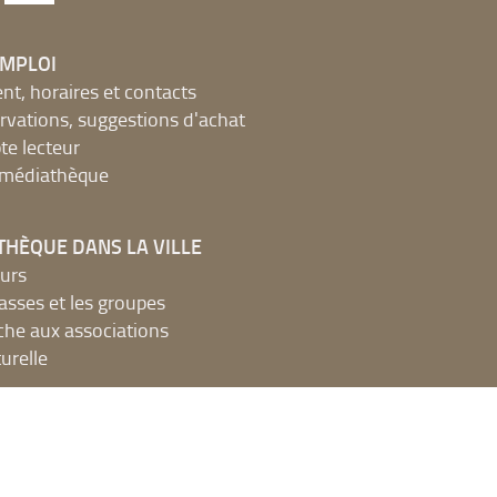
EMPLOI
, horaires et contacts
ervations, suggestions d'achat
e lecteur
a médiathèque
THÈQUE DANS LA VILLE
urs
lasses et les groupes
che aux associations
urelle
NS
de recherche ?
MTMO