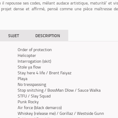
il repousse ses codes, mélant audace artistique, maturité‘ et vi
n projet dense et affirmé, pensé comme une pièce maîtresse de
SUJET
DESCRIPTION
Order of protection
Helicopter
Interrogation (skit)
Stole ya flow
Stay here 4 life / Brent Faiyaz
Playa
No tresspassing
Stop snitching / BossMan Dlow / Sauce Walka
STFU / Slay Squad
Punk Rocky
Air force (black demarco)
Whiskey (release me) / Gorillaz / Westside Gunn