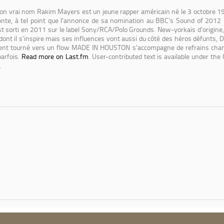
on vrai nom Rakim Mayers est un jeune rapper américain né le 3 octobre 1
nte, à tel point que l'annonce de sa nomination au BBC's Sound of 2012 n
 sorti en 2011 sur le label Sony/RCA/Polo Grounds. New-yorkais d'origine,
dont il s'inspire mais ses influences vont aussi du côté des héros défunts,
ment tourné vers un flow MADE IN HOUSTON s'accompagne de refrains chant
parfois.
Read more on Last.fm
. User-contributed text is available under t
.