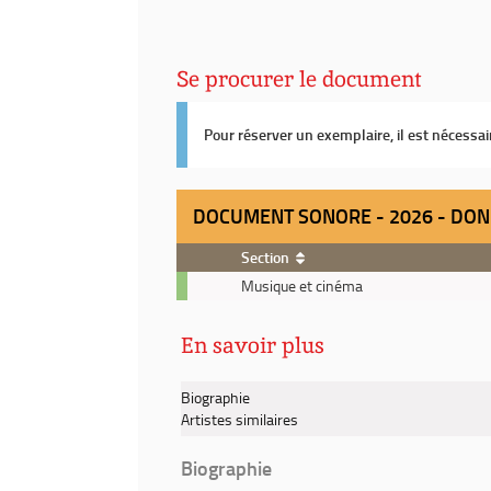
Se procurer le document
Pour réserver un exemplaire, il est nécessa
DOCUMENT SONORE - 2026 - DON
Section
Document
Musique et cinéma
sonore
-
En savoir plus
2026
-
Don't
Biographie
be
Artistes similaires
dumb
/
Biographie
Asap