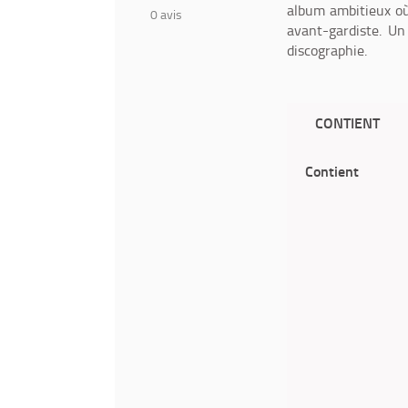
album ambitieux où 
0
avis
avant-gardiste. U
discographie.
CONTIENT
Contient