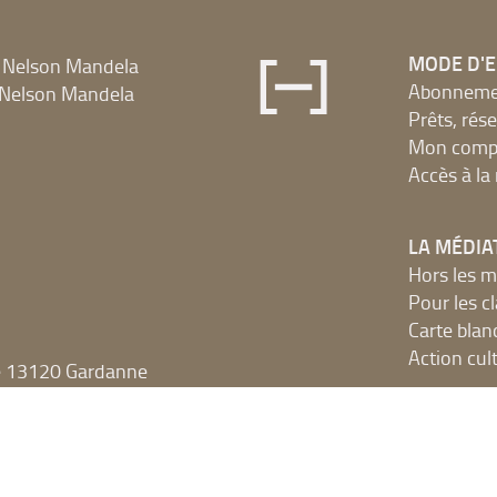
MODE D'
 Nelson Mandela
Abonnement
Nelson Mandela
Prêts, rés
Mon compt
Accès à l
LA MÉDIA
Hors les m
Pour les c
Carte blan
Action cult
e 13120 Gardanne
SÉLECTIO
Des idées 
Réseau 