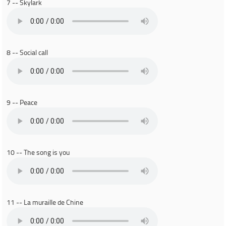
7 -- Skylark
8 -- Social call
9 -- Peace
10 -- The song is you
11 -- La muraille de Chine