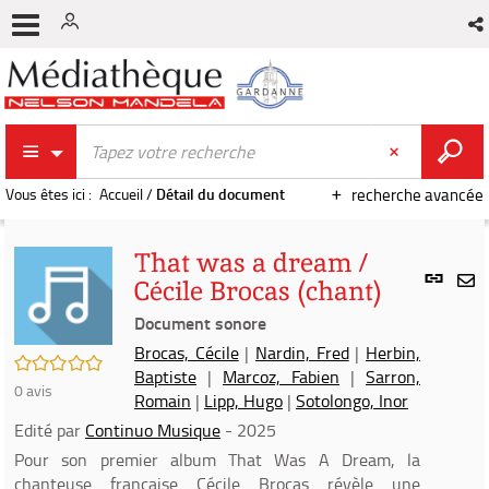
Vous êtes ici :
Accueil
/
Détail du document
recherche avancée
That was a dream /
Lien
Cécile Brocas (chant)
per
En
(Nou
Document sonore
par
fenê
mai
Brocas, Cécile
|
Nardin, Fred
|
Herbin,
/5
Baptiste
|
Marcoz, Fabien
|
Sarron,
0
avis
Romain
|
Lipp, Hugo
|
Sotolongo, Inor
Edité par
Continuo Musique
- 2025
Pour son premier album That Was A Dream, la
chanteuse française Cécile Brocas révèle une