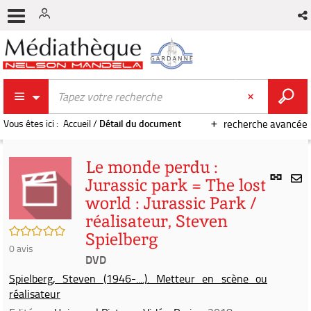
Vous êtes ici :
Accueil
/
Détail du document
recherche avancée
Le monde perdu :
Lien
Jurassic park = The lost
per
En
world : Jurassic Park /
(Nou
par
fenê
réalisateur, Steven
mai
/5
Spielberg
0
avis
DVD
Spielberg, Steven (1946-....). Metteur en scène ou
réalisateur