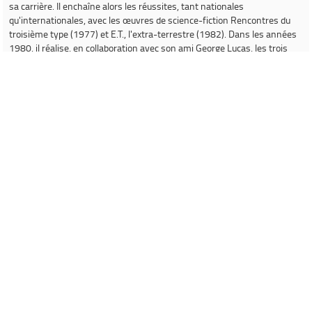
sa carrière. Il enchaîne alors les réussites, tant nationales
qu'internationales, avec les œuvres de science-fiction
Rencontres du
troisième type
(1977) et
E.T., l'extra-terrestre
(1982). Dans les années
1980, il réalise, en collaboration avec son ami George Lucas, les trois
premiers volets de la saga d'aventure fantastique
Indiana Jones
(1981,
1984, 1989) et s'essaie au drame historique avec
La Couleur pourpre
(1985) et l'
Empire du soleil
(1987). Il connaît la consécration en
réalisant le film de science-fiction et d'aventure
Jurassic Park
(le plus
grand succès de sa carrière) mais aussi le drame historique
La Liste de
Schindler
(1993). Il réalise ensuite
Le Monde perdu : Jurassic Park
(1997), suite du premier opus puis le film de guerre
Il faut sauver le
soldat Ryan
(1998). Dans les années 2000, il poursuit dans la science-
fiction en réalisant
A.I. Intelligence artificielle
(2001),
Minority Report
(2002) et
La Guerre des mondes
(2005). Depuis, il est revenu aux films
d'aventures avec le quatrième opus de la saga
Indiana Jones
(2008),
Les
Aventures de Tintin : Le Secret de La Licorne
(2011) et
Ready Player
One
(2018). En parallèle, il réalise plusieurs fresques historiques tels
que
Munich
(2005),
Lincoln
(2012) et
Le Pont des espions
(2015). Il
possède ses propres sociétés de production qu'il a cofondées
respectivement en 1981 et 1994 : Amblin Entertainment et
DreamWorks Pictures. À travers ces deux studios, il a produit de
nombreux films à succès comme
Poltergeist
(1982),
Gremlins
(1984),