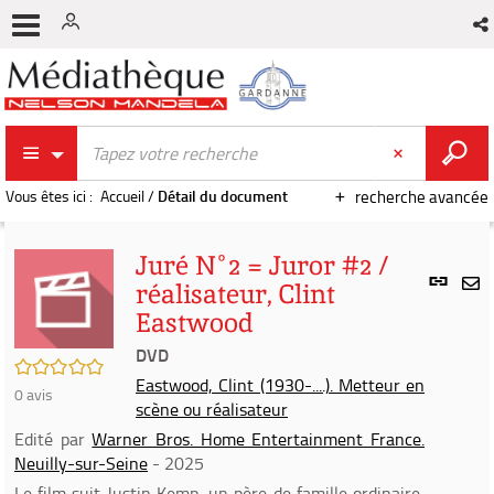
Vous êtes ici :
Accueil
/
Détail du document
recherche avancée
Juré N°2 = Juror #2 /
Lien
réalisateur, Clint
per
En
Eastwood
(Nou
par
fenê
DVD
mai
/5
Eastwood, Clint (1930-....). Metteur en
0
avis
scène ou réalisateur
Edité par
Warner Bros. Home Entertainment France.
Neuilly-sur-Seine
- 2025
Le film suit Justin Kemp, un père de famille ordinaire,