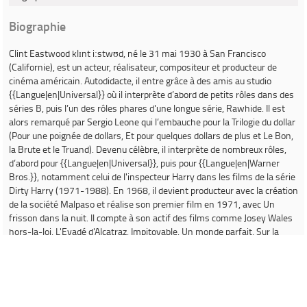
Biographie
Clint Eastwood
klɪnt iːstwʊd, né le 31 mai 1930 à San Francisco
(Californie), est un acteur, réalisateur, compositeur et producteur de
cinéma américain. Autodidacte, il entre grâce à des amis au studio
{{Langue|en|Universal}} où il interprète d’abord de petits rôles dans des
séries B, puis l’un des rôles phares d'une longue série,
Rawhide
. Il est
alors remarqué par Sergio Leone qui l’embauche pour la
Trilogie du dollar
(
Pour une poignée de dollars
,
Et pour quelques dollars de plus
et
Le Bon,
la Brute et le Truand
). Devenu célèbre, il interprète de nombreux rôles,
d’abord pour {{Langue|en|Universal}}, puis pour {{Langue|en|Warner
Bros.}}, notamment celui de l'inspecteur Harry dans les films de la série
Dirty Harry
(1971-1988). En 1968, il devient producteur avec la création
de la société Malpaso et réalise son premier film en 1971, avec
Un
frisson dans la nuit
. Il compte à son actif des films comme
Josey Wales
hors-la-loi
,
L'Evadé d'Alcatraz
,
Impitoyable
,
Un monde parfait
,
Sur la
route de Madison
,
{{Langue|en|Mystic River}}
,
{{Langue|en|Million Dollar
Baby}}
,
Gran Torino
,
American Sniper
ou encore
Sully
et
La Mule
.
D'abord connu pour ses rôles d'antihéros volontiers redresseur de torts
et tragiques, dans des films d'action violents ou des westerns tels que
L'Homme des hautes plaines
ou encore
{{Langue|en|Pale Rider}}
, il a